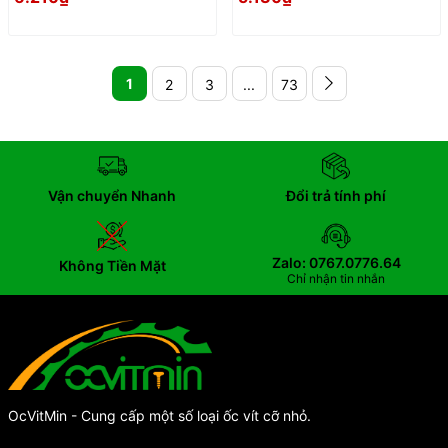
1
2
3
...
73
Vận chuyển Nhanh
Đổi trả tính phí
Zalo: 0767.0776.64
Không Tiền Mặt
Chỉ nhận tin nhắn
OcVitMin - Cung cấp một số loại ốc vít cỡ nhỏ.