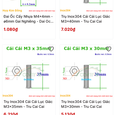
Đai Ốc Cấy Nhựa M4x4mm -
Trụ Inox304 Cái Cái Lục Giác
ø6mm Gai Nghiêng - Dai Oc
M3x40mm - Tru Cai Cai
Tan Ecu Cay Nhua Gai
1.080₫
7.020₫
Nghieng
Trụ Inox304 Cái Cái Lục Giác
Trụ Inox304 Cái Cái Lục Giác
M3x35mm - Tru Cai Cai
M3x30mm - Tru Cai Cai
6.210₫
5.130₫