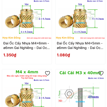
Đai Ốc Cấy Nhựa M4x6mm -
Đai Ốc Cấy Nhựa M4x5mm -
ø6mm Gai Nghiêng - Dai Oc
ø6mm Gai Nghiêng - Dai Oc
Tan Ecu Cay Nhua Gai
Tan Ecu Cay Nhua Gai
1.350₫
1.080₫
Nghieng
Nghieng