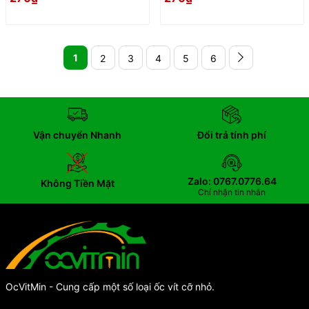
1
2
3
4
5
6
Vận chuyển Nhanh
Đổi trả tính phí
Zalo: 0767.0776.64
Không Tiền Mặt
Chỉ nhận tin nhắn
OcVitMin - Cung cấp một số loại ốc vít cỡ nhỏ.