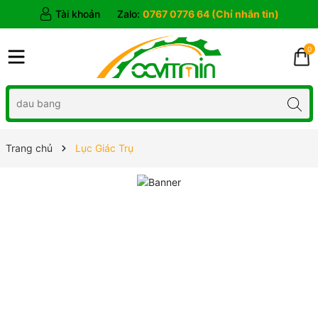
Tài khoản
Zalo:
0767 0776 64 (Chỉ nhắn tin)
0
Trang chủ
Lục Giác Trụ