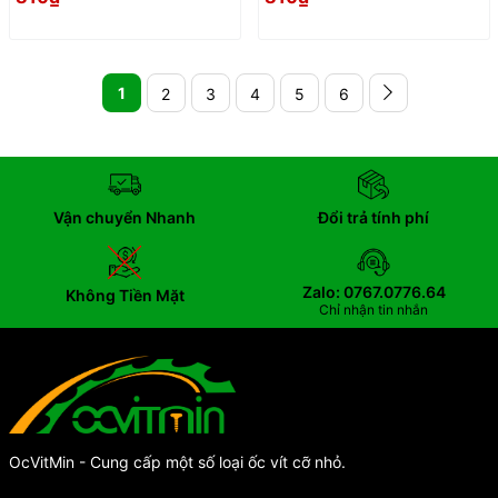
1
2
3
4
5
6
Vận chuyển Nhanh
Đổi trả tính phí
Zalo: 0767.0776.64
Không Tiền Mặt
Chỉ nhận tin nhắn
OcVitMin - Cung cấp một số loại ốc vít cỡ nhỏ.