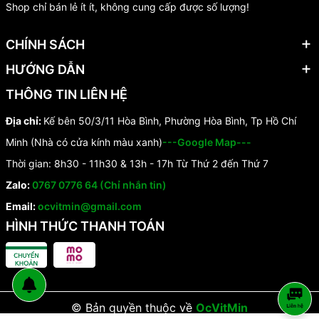
Shop chỉ bán lẻ ít ít, không cung cấp được số lượng!
CHÍNH SÁCH
HƯỚNG DẪN
THÔNG TIN LIÊN HỆ
Địa chỉ:
Kế bên 50/3/11 Hòa Bình, Phường Hòa Bình, Tp Hồ Chí
Minh (Nhà có cửa kính màu xanh)
---Google Map---
Thời gian: 8h30 - 11h30 & 13h - 17h Từ Thứ 2 đến Thứ 7
Zalo:
0767 0776 64 (Chỉ nhắn tin)
Email:
ocvitmin@gmail.com
HÌNH THỨC THANH TOÁN
© Bản quyền thuộc về
OcVitMin