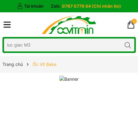
Tài khoản
Zalo:
0767 0776 64 (Chỉ nhắn tin)
0
Trang chủ
Ốc Vít Bake