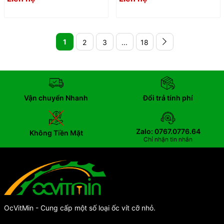
1
2
3
...
18
Vận chuyển Nhanh
Đổi trả tính phí
Zalo: 0767.0776.64
Không Tiền Mặt
Chỉ nhận tin nhắn
OcVitMin - Cung cấp một số loại ốc vít cỡ nhỏ.