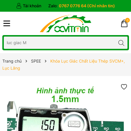
Tài khoản
Zalo:
0767 0776 64 (Chỉ nhắn tin)
0
Trang chủ
SPEE
Khóa Lục Giác Chất Liệu Thép SVCM+,
Lục Lăng