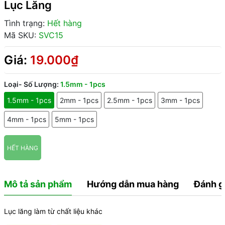
Lục Lăng
Tình trạng:
Hết hàng
Mã SKU:
SVC15
Giá:
19.000₫
Loại- Số Lượng:
1.5mm - 1pcs
1.5mm - 1pcs
2mm - 1pcs
2.5mm - 1pcs
3mm - 1pcs
4mm - 1pcs
5mm - 1pcs
HẾT HÀNG
Mô tả sản phẩm
Hướng dẫn mua hàng
Đánh g
Lục lăng làm từ chất liệu khác