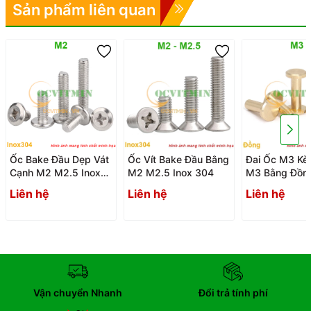
Sản phẩm liên quan
Ốc Bake Đầu Dẹp Vát
Ốc Vít Bake Đầu Bằng
Đai Ốc M3 Kè
Cạnh M2 M2.5 Inox
M2 M2.5 Inox 304
M3 Bằng Đồn
304
Liên hệ
Liên hệ
Liên hệ
Vận chuyển Nhanh
Đổi trả tính phí