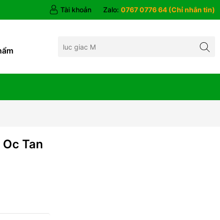
Tài khoản
Zalo:
0767 0776 64 (Chỉ nhắn tin)
hẩm
i Oc Tan