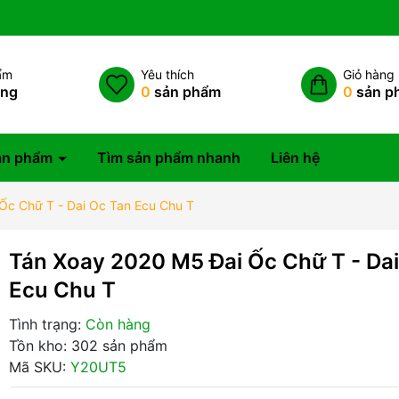
ẩm
Yêu thích
Giỏ hàng
àng
0
sản phẩm
0
sản p
ản phẩm
Tìm sản phẩm nhanh
Liên hệ
Ốc Chữ T - Dai Oc Tan Ecu Chu T
Tán Xoay 2020 M5 Đai Ốc Chữ T - Da
Ecu Chu T
Tình trạng:
Còn hàng
Tồn kho: 302 sản phẩm
Mã SKU:
Y20UT5