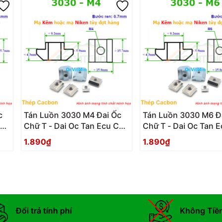
c
Tán Luồn 3030 M4 Đai Ốc
Tán Luồn 3030 M6 Đ
Chu
Chữ T - Dai Oc Tan Ecu Chu
Chữ T - Dai Oc Tan 
T Luon
T Luon
1.890₫
1.890₫
Đổi trả tính phí
Không Tiề