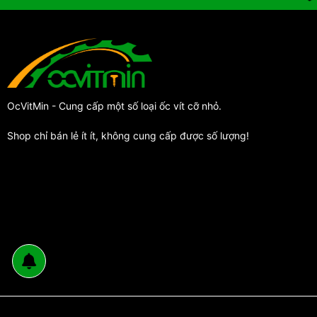
OcVitMin - Cung cấp một số loại ốc vít cỡ nhỏ.
Shop chỉ bán lẻ ít ít, không cung cấp được số lượng!