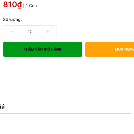
810₫
| 1 Con
Số lượng:
−
+
THÊM VÀO GIỎ HÀNG
MUA NGA
iá