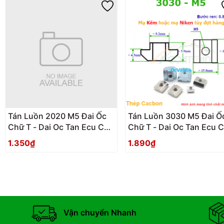
Tán Luồn 2020 M5 Đai Ốc
Tán Luồn 3030 M5 Đai Ố
Chữ T - Dai Oc Tan Ecu Chu
Chữ T - Dai Oc Tan Ecu 
T Luon
T Luon
1.350₫
1.890₫
Vận chuyển Nhanh