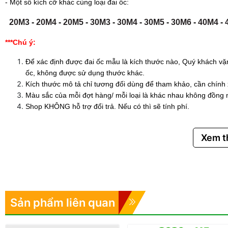
- Một số kích cỡ khác cùng loại đai ốc:
20M3
-
20M4
-
20M5
-
30M3
-
30M4
-
30M5
-
30M6
-
40M4
-
***Chú ý:
Để xác định được đai ốc mẫu là kích thước nào, Quý khách vặ
ốc, không được sử dụng thước khác.
Kích thước mô tả chỉ tương đối dùng để tham khảo, cần chính
Màu sắc của mỗi đợt hàng/ mỗi loại là khác nhau không đồng 
Shop KHÔNG hỗ trợ đổi trả. Nếu có thì sẽ tính phí.
Xem 
Sản phẩm liên quan