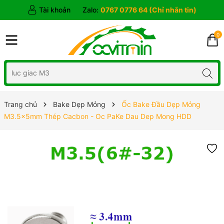
Tài khoản
Zalo:
0767 0776 64 (Chỉ nhắn tin)
0
Trang chủ
Bake Dẹp Mỏng
Ốc Bake Đầu Dẹp Mỏng
M3.5x5mm Thép Cacbon - Oc PaKe Dau Dep Mong HDD