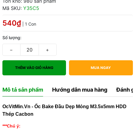
Tồn kho: 980 sản phẩm
Mã SKU:
Y35C5
540₫
| 1 Con
Số lượng:
−
+
THÊM VÀO GIỎ HÀNG
MUA NGAY
Mô tả sản phẩm
Hướng dẫn mua hàng
Đánh g
OcVitMin.Vn - Ốc Bake Đầu Dẹp Mỏng M3.5x5mm HDD
Thép Cacbon
***Chú ý: