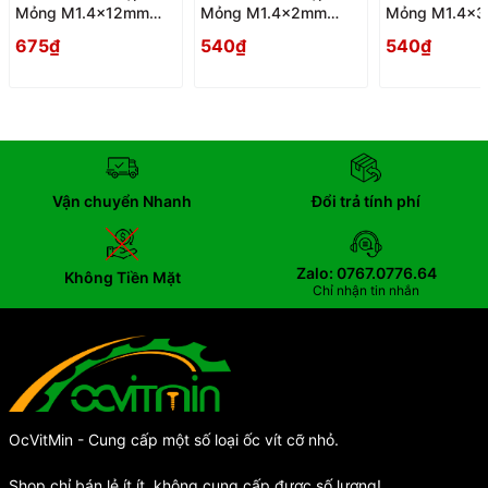
Mỏng M1.4x12mm
Mỏng M1.4x2mm
Mỏng M1.4x
Inox304 - Oc PaKe
Inox304 - Oc PaKe
Inox304 - Oc
675₫
540₫
540₫
Dau Dep Mong
Dau Dep Mong
Dau Dep Mon
Vận chuyển Nhanh
Đổi trả tính phí
Zalo: 0767.0776.64
Không Tiền Mặt
Chỉ nhận tin nhắn
OcVitMin - Cung cấp một số loại ốc vít cỡ nhỏ.
Shop chỉ bán lẻ ít ít, không cung cấp được số lượng!