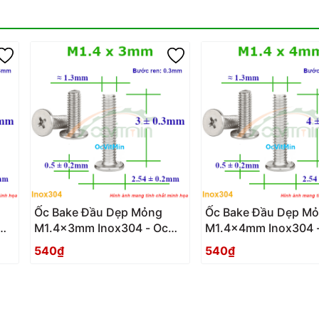
Ốc Bake Đầu Dẹp Mỏng
Ốc Bake Đầu Dẹp M
M1.4x3mm Inox304 - Oc
M1.4x4mm Inox304 
PaKe Dau Dep Mong
PaKe Dau Dep Mong
540₫
540₫