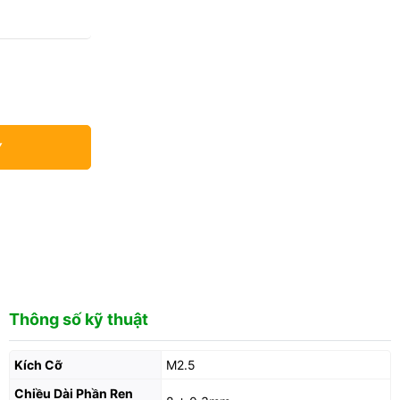
Y
Thông số kỹ thuật
Kích Cỡ
M2.5
Chiều Dài Phần Ren