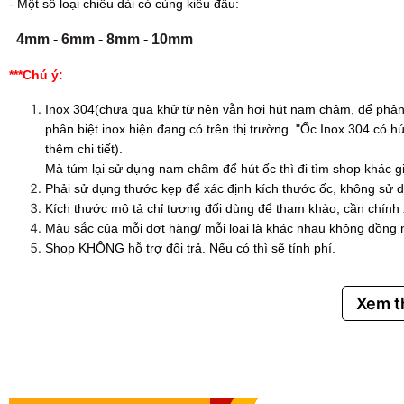
- Một số loại chiều dài có cùng kiểu đầu:
4mm
-
6mm
-
8mm
-
10mm
***Chú ý:
Inox 304(chưa qua khử từ nên vẫn hơi hút nam châm, để phân 
phân biệt inox hiện đang có trên thị trường. "Ốc Inox 304 có
thêm chi tiết).
Mà túm lại sử dụng nam châm để hút ốc thì đi tìm shop khác g
Phải sử dụng thước kẹp để xác định kích thước ốc, không sử d
Kích thước mô tả chỉ tương đối dùng để tham khảo, cần chính
Màu sắc của mỗi đợt hàng/ mỗi loại là khác nhau không đồng 
Shop KHÔNG hỗ trợ đổi trả. Nếu có thì sẽ tính phí.
Xem 