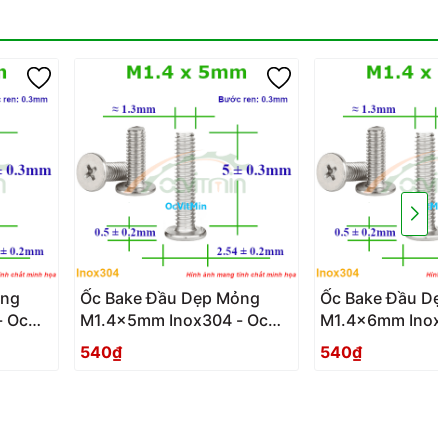
ỏng
Ốc Bake Đầu Dẹp Mỏng
Ốc Bake Đầu Dẹ
- Oc
M1.4x5mm Inox304 - Oc
M1.4x6mm Inox3
PaKe Dau Dep Mong
PaKe Dau Dep 
540₫
540₫