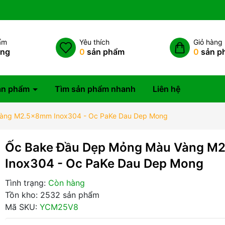
ẩm
Yêu thích
Giỏ hàng
àng
0
sản phẩm
0
sản p
ản phẩm
Tìm sản phẩm nhanh
Liên hệ
àng M2.5x8mm Inox304 - Oc PaKe Dau Dep Mong
Ốc Bake Đầu Dẹp Mỏng Màu Vàng 
Inox304 - Oc PaKe Dau Dep Mong
Tình trạng:
Còn hàng
Tồn kho: 2532 sản phẩm
Mã SKU:
YCM25V8