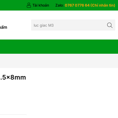
Tài khoản
Zalo:
0767 0776 64 (Chỉ nhắn tin)
hẩm
M2.5x8mm