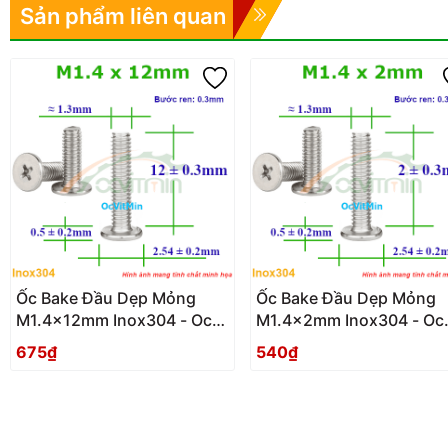
Sản phẩm liên quan
Ốc Bake Đầu Dẹp Mỏng
Ốc Bake Đầu Dẹp Mỏng
M1.4x12mm Inox304 - Oc
M1.4x2mm Inox304 - Oc
PaKe Dau Dep Mong
PaKe Dau Dep Mong
675₫
540₫