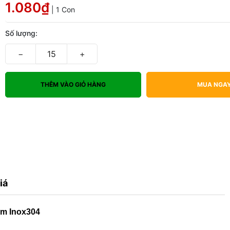
1.080₫
| 1 Con
Số lượng:
−
+
THÊM VÀO GIỎ HÀNG
MUA NGA
iá
mm Inox304