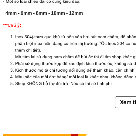
- Một số loại chiều dài có cùng kiểu đầu:
4mm
-
6mm
-
8mm
-
10mm
-
12mm
***Chú ý:
Inox 304(chưa qua khử từ nên vẫn hơi hút nam châm, để phân 
phân biệt inox hiện đang có trên thị trường. "Ốc Inox 304 có
thêm chi tiết).
Mà túm lại sử dụng nam châm để hút ốc thì đi tìm shop khác g
Phải sử dụng thước kẹp để xác định kích thước ốc, không sử d
Kích thước mô tả chỉ tương đối dùng để tham khảo, cần chính
Màu sắc của mỗi đợt hàng/ mỗi loại là khác nhau không đồng 
Shop KHÔNG hỗ trợ đổi trả. Nếu có thì sẽ tính phí.
Xem 