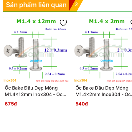
Sản phẩm liên quan
Ốc Bake Đầu Dẹp Mỏng
Ốc Bake Đầu Dẹp Mỏng
M1.4x12mm Inox304 - Oc
M1.4x2mm Inox304 - Oc
PaKe Dau Dep Mong
PaKe Dau Dep Mong
675₫
540₫