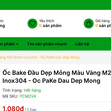
ẩm
Yêu thích
Giỏ hàng
àng
0
sản phẩm
0
sản p
ản phẩm
Tìm sản phẩm nhanh
Liên hệ
Vàng M2x4mm Inox304 - Oc PaKe Dau Dep Mong
Ốc Bake Đầu Dẹp Mỏng Màu Vàng 
Inox304 - Oc PaKe Dau Dep Mong
Tình trạng:
Hết hàng
Mã SKU:
YCM2V4
1.080₫
| 1 Con