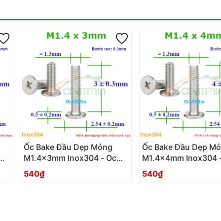
Ốc Bake Đầu Dẹp Mỏng
Ốc Bake Đầu Dẹp M
M1.4x3mm Inox304 - Oc
M1.4x4mm Inox304 
PaKe Dau Dep Mong
PaKe Dau Dep Mong
540₫
540₫