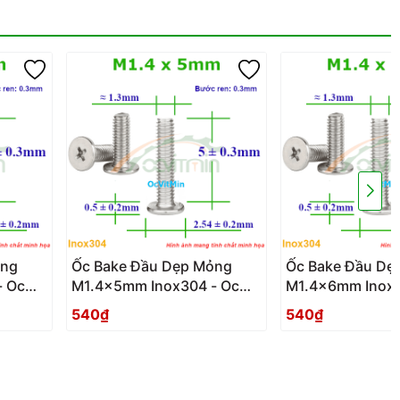
ỏng
Ốc Bake Đầu Dẹp Mỏng
Ốc Bake Đầu Dẹ
- Oc
M1.4x5mm Inox304 - Oc
M1.4x6mm Inox3
PaKe Dau Dep Mong
PaKe Dau Dep 
540₫
540₫