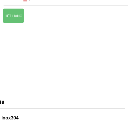
HẾT HÀNG
iá
 Inox304