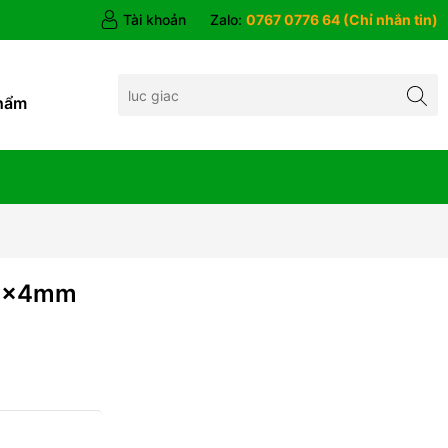
Tài khoản
Zalo:
0767 0776 64 (Chỉ nhắn tin)
hẩm
M2x4mm