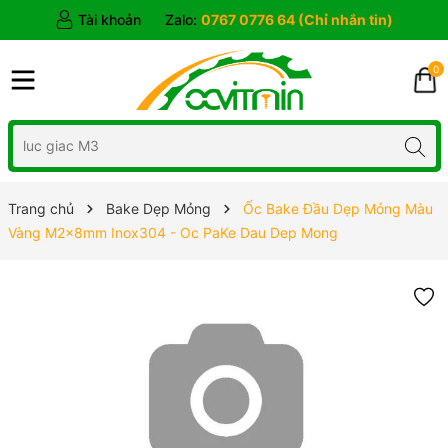
Tài khoản
Zalo:
0767 0776 64 (Chỉ nhắn tin)
0
Trang chủ
Bake Dẹp Mỏng
Ốc Bake Đầu Dẹp Mỏng Màu
Vàng M2x8mm Inox304 - Oc PaKe Dau Dep Mong