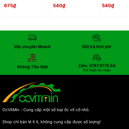
Inox304 - Oc PaKe
Inox304 - Oc PaKe
Inox304 - Oc
675₫
540₫
540₫
Dau Dep Mong
Dau Dep Mong
Dau Dep Mon
Vận chuyển Nhanh
Đổi trả tính phí
Zalo: 0767.0776.64
Không Tiền Mặt
Chỉ nhận tin nhắn
OcVitMin - Cung cấp một số loại ốc vít cỡ nhỏ.
Shop chỉ bán lẻ ít ít, không cung cấp được số lượng!