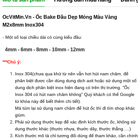
OcVitMin.Vn - Ốc Bake Đầu Dẹp Mỏng Màu Vàng
M2x8mm Inox304
- Một số loại chiều dài có cùng kiểu đầu:
4mm
-
6mm
-
8mm
-
10mm
-
12mm
***Chú ý:
Inox 304(chưa qua khử từ nên vẫn hơi hút nam châm, để
phân biệt được cần dùng dung dịch axit hoặc sử dụng một số
dung dịch phân biệt inox hiện đang có trên thị trường. "Ốc
Inox 304 có hút nam châm không" Quý khách có thể Google
từ khóa này để biết thêm chi tiết).
Mà túm lại sử dụng nam châm để hút ốc thì đi tìm shop khác
giùm.
Phải sử dụng thước kẹp để xác định kích thước ốc, không sử
dụng thước khác (thước nhựa, thước dây, thước thẳng.....)
Kích thước mô tả chỉ tương đối dùng để tham khảo, cần chính