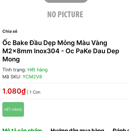
Chia sẻ
Ốc Bake Đầu Dẹp Mỏng Màu Vàng
M2x8mm Inox304 - Oc PaKe Dau Dep
Mong
Tình trạng:
Hết hàng
Mã SKU:
YCM2V8
1.080₫
| 1 Con
HẾT HÀNG
Mô tả sản phẩm
Hướng dẫn mua hàng
Đánh g