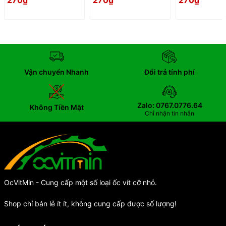
270₫
270₫
270₫
Cung
Vận chuyển Nhanh
Đổi trả tính phí
Zalo: 0767.0776.64
Không Tiền Mặt
Chỉ nhận tin nhắn
OcVitMin - Cung cấp một số loại ốc vít cỡ nhỏ.
Shop chỉ bán lẻ ít ít, không cung cấp được số lượng!