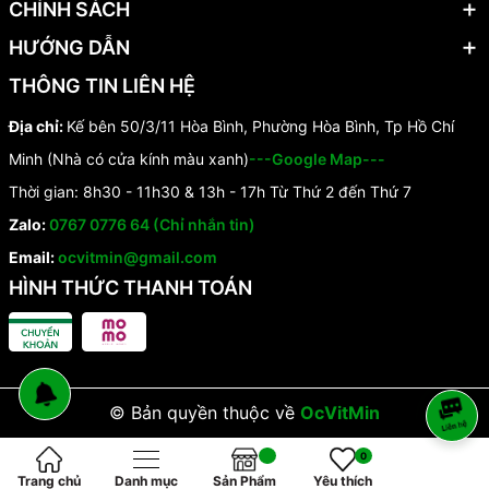
CHÍNH SÁCH
HƯỚNG DẪN
THÔNG TIN LIÊN HỆ
Địa chỉ:
Kế bên 50/3/11 Hòa Bình, Phường Hòa Bình, Tp Hồ Chí
Minh (Nhà có cửa kính màu xanh)
---Google Map---
Thời gian: 8h30 - 11h30 & 13h - 17h Từ Thứ 2 đến Thứ 7
Zalo:
0767 0776 64 (Chỉ nhắn tin)
Email:
ocvitmin@gmail.com
HÌNH THỨC THANH TOÁN
© Bản quyền thuộc về
OcVitMin
0
Trang chủ
Danh mục
Sản Phẩm
Yêu thích