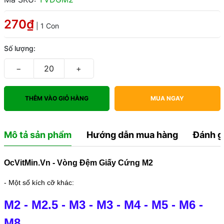
270₫
| 1 Con
Số lượng:
−
+
THÊM VÀO GIỎ HÀNG
MUA NGAY
Mô tả sản phẩm
Hướng dẫn mua hàng
Đánh g
OcVitMin.Vn - Vòng Đệm Giấy Cứng M2
- Một số kích cỡ khác:
M2
-
M2.5
-
M3
-
M3
-
M4
-
M5
-
M6
-
M8