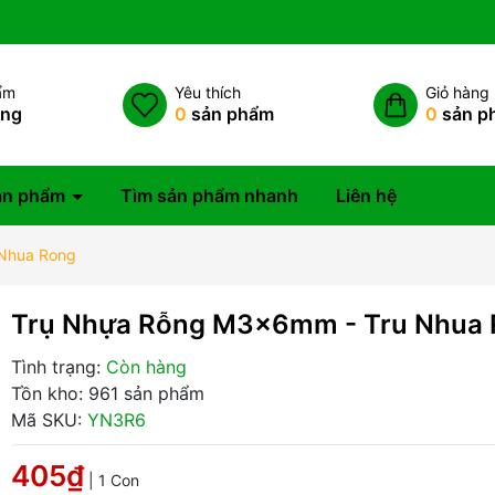
ẩm
Yêu thích
Giỏ hàng
àng
0
sản phẩm
0
sản p
ản phẩm
Tìm sản phẩm nhanh
Liên hệ
Nhua Rong
Trụ Nhựa Rỗng M3x6mm - Tru Nhua
Tình trạng:
Còn hàng
Tồn kho: 961 sản phẩm
Mã SKU:
YN3R6
405₫
| 1 Con