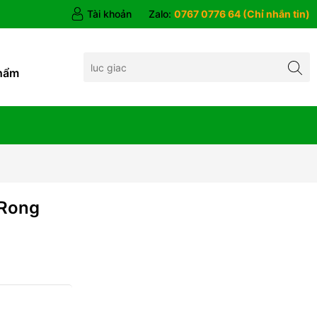
Tài khoản
Zalo:
0767 0776 64 (Chỉ nhắn tin)
hẩm
 Rong