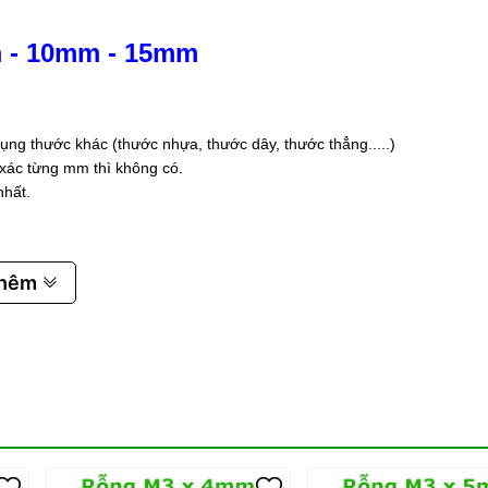
m
-
10mm
-
15mm
ụng thước khác (thước nhựa, thước dây, thước thẳng.....)
 xác từng mm thì không có.
nhất.
thêm