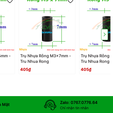
5mm -
Trụ Nhựa Rỗng M3x7mm -
Trụ Nhựa Rỗng
Tru Nhua Rong
Tru Nhua Rong
405₫
405₫
Zalo: 0767.0776.64
n Mặt
Chỉ nhận tin nhắn