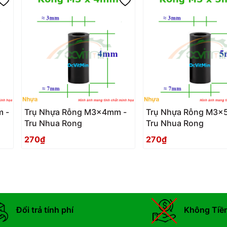
 -
Trụ Nhựa Rỗng M3x4mm -
Trụ Nhựa Rỗng M3x
Tru Nhua Rong
Tru Nhua Rong
270₫
270₫
Đổi trả tính phí
Không Tiề