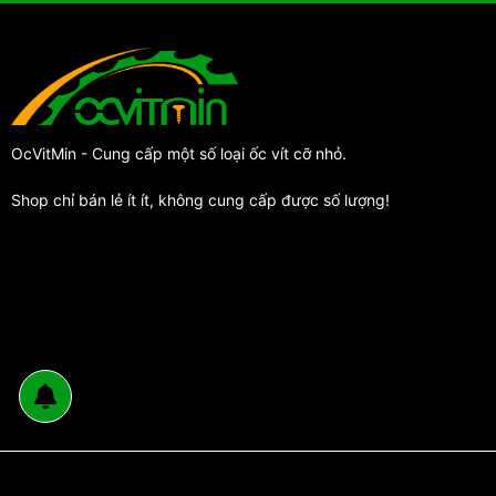
OcVitMin - Cung cấp một số loại ốc vít cỡ nhỏ.
Shop chỉ bán lẻ ít ít, không cung cấp được số lượng!