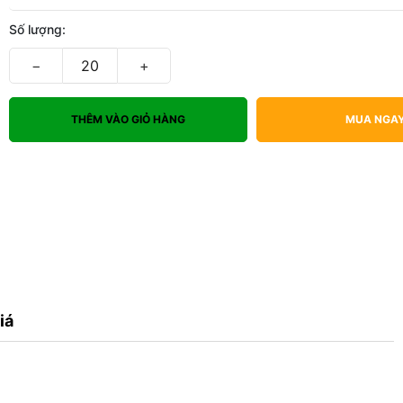
Số lượng:
−
+
THÊM VÀO GIỎ HÀNG
MUA NGA
iá