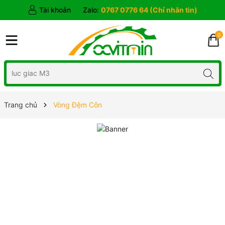
Tài khoản
Zalo:
0767 0776 64 (Chỉ nhắn tin)
0
Trang chủ
Vòng Đệm Côn