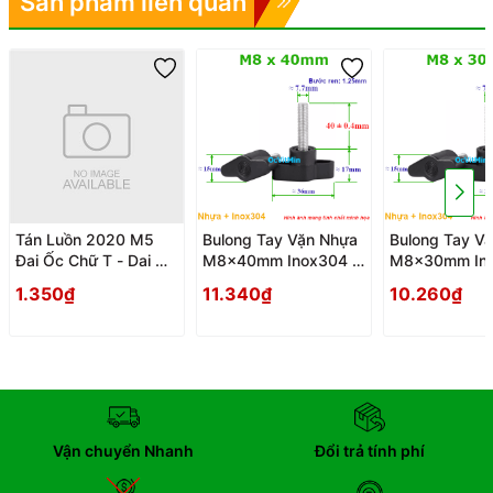
Sản phẩm liên quan
Tán Luồn 2020 M5
Bulong Tay Vặn Nhựa
Bulong Tay V
Đai Ốc Chữ T - Dai Oc
M8x40mm Inox304 -
M8x30mm Ino
Tan Ecu Chu T Luon
Tay Van Nhua
Tay Van Nhua
1.350₫
11.340₫
10.260₫
Vận chuyển Nhanh
Đổi trả tính phí