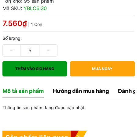
Tồn kho: 95 sản phẩm
Mã SKU:
YBLC6I30
7.560₫
| 1 Con
Số lượng:
−
+
THÊM VÀO GIỎ HÀNG
MUA NGAY
Mô tả sản phẩm
Hướng dẫn mua hàng
Đánh g
Thông tin sản phẩm đang được cập nhật