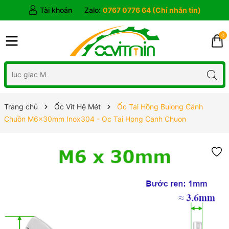
Tài khoản
Zalo:
0767 0776 64 (Chỉ nhắn tin)
0
Trang chủ
Ốc Vít Hệ Mét
Ốc Tai Hồng Bulong Cánh
Chuồn M6x30mm Inox304 - Oc Tai Hong Canh Chuon