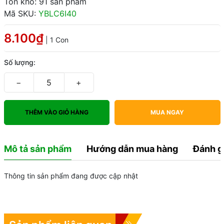
Tồn kho: 91 sản phẩm
Mã SKU:
YBLC6I40
8.100₫
| 1 Con
Số lượng:
−
+
THÊM VÀO GIỎ HÀNG
MUA NGAY
Mô tả sản phẩm
Hướng dẫn mua hàng
Đánh g
Thông tin sản phẩm đang được cập nhật