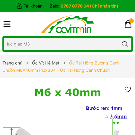
Tài khoản
Zalo:
0767 0776 64 (Chỉ nhắn tin)
0
Trang chủ
Ốc Vít Hệ Mét
Ốc Tai Hồng Bulong Cánh
Chuồn M6x40mm Inox304 - Oc Tai Hong Canh Chuon