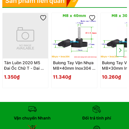
Sản phẩm liên quan
Tán Luồn 2020 M5
Bulong Tay Vặn Nhựa
Bulong Tay V
Đai Ốc Chữ T - Dai Oc
M8x40mm Inox304 -
M8x30mm Ino
Tan Ecu Chu T Luon
Tay Van Nhua
Tay Van Nhua
1.350₫
11.340₫
10.260₫
Vận chuyển Nhanh
Đổi trả tính phí