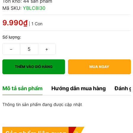
Tồn kho: 44 sản phẩm
Mã SKU:
YBLC8I30
9.990₫
| 1 Con
Số lượng:
−
+
THÊM VÀO GIỎ HÀNG
MUA NGAY
Mô tả sản phẩm
Hướng dẫn mua hàng
Đánh g
Thông tin sản phẩm đang được cập nhật