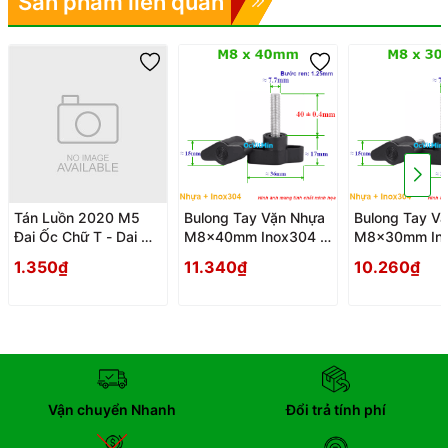
Sản phẩm liên quan
Tán Luồn 2020 M5
Bulong Tay Vặn Nhựa
Bulong Tay V
Đai Ốc Chữ T - Dai Oc
M8x40mm Inox304 -
M8x30mm Ino
Tan Ecu Chu T Luon
Tay Van Nhua
Tay Van Nhua
1.350₫
11.340₫
10.260₫
Vận chuyển Nhanh
Đổi trả tính phí