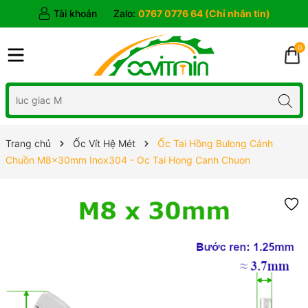
Tài khoản
Zalo:
0767 0776 64 (Chỉ nhắn tin)
0
Trang chủ
Ốc Vít Hệ Mét
Ốc Tai Hồng Bulong Cánh
Chuồn M8x30mm Inox304 - Oc Tai Hong Canh Chuon