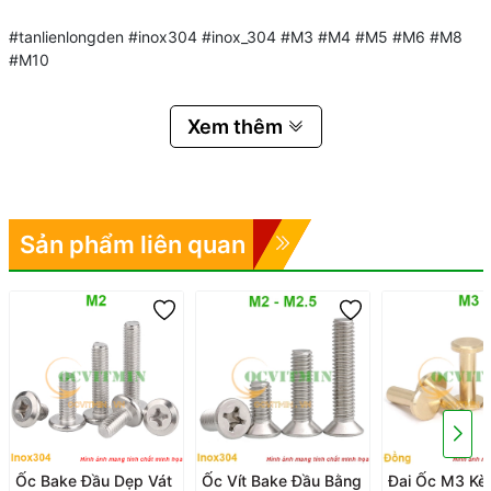
#tanlienlongden #inox304 #inox_304 #M3 #M4 #M5 #M6 #M8
#M10
Xem thêm
Sản phẩm liên quan
Ốc Bake Đầu Dẹp Vát
Ốc Vít Bake Đầu Bằng
Đai Ốc M3 Kè