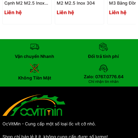
Cạnh M2 M2.5 Inox
M2 M2.5 Inox 304
M3 Bằng Đồn
304
Liên hệ
Liên hệ
Liên hệ
Vận chuyển Nhanh
Đổi trả tính phí
Zalo: 0767.0776.64
Không Tiền Mặt
Chỉ nhận tin nhắn
OcVitMin - Cung cấp một số loại ốc vít cỡ nhỏ.
Shop chỉ bán lẻ ít ít, không cung cấp được số lượng!