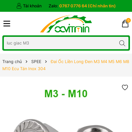
Tài khoản
Zalo:
0767 0776 64 (Chỉ nhắn tin)
0
Trang chủ
SPEE
Đai Ốc Liền Long Đen M3 M4 M5 M6 M8
M10 Ecu Tán Inox 304