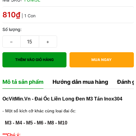
810₫
| 1 Con
Số lượng:
−
+
THÊM VÀO GIỎ HÀNG
MUA NGAY
Mô tả sản phẩm
Hướng dẫn mua hàng
Đánh g
OcVitMin.Vn - Đai Ốc Liền Long Đen M3 Tán Inox304
- Một số kích cỡ khác cùng loại đai ốc:
M3
-
M4
-
M5
-
M6
-
M8
-
M10
***Chú ý: