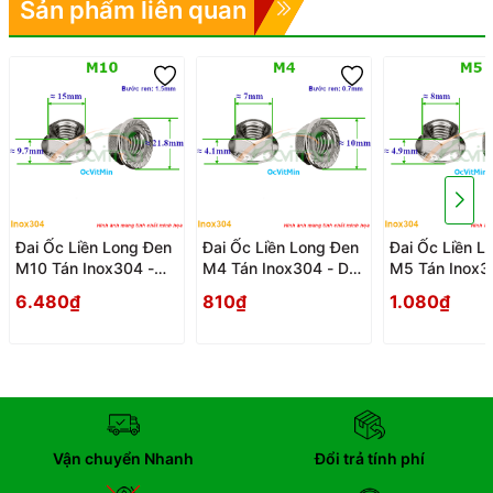
Sản phẩm liên quan
Đai Ốc Liền Long Đen
Đai Ốc Liền Long Đen
Đai Ốc Liền L
M10 Tán Inox304 -
M4 Tán Inox304 - Dai
M5 Tán Inox30
Dai Oc Tan Ecu Lien
Oc Tan Ecu Lien Long
Oc Tan Ecu Li
6.480₫
810₫
1.080₫
Long Den
Den
Den
Vận chuyển Nhanh
Đổi trả tính phí