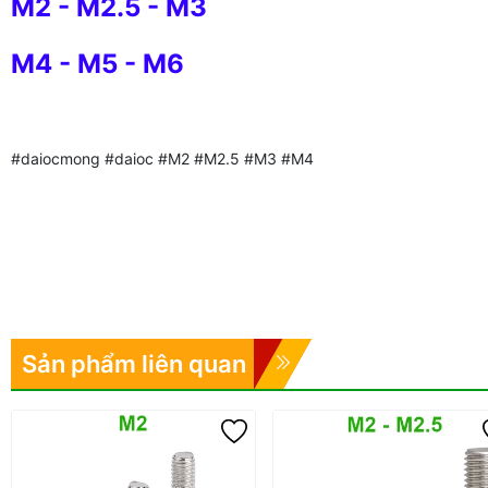
M2
-
M2.5
-
M3
M4
-
M5
-
M6
#daiocmong #daioc #M2 #M2.5 #M3 #M4
Sản phẩm liên quan