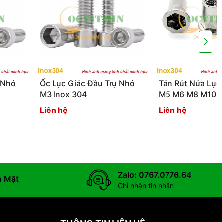
 Nhỏ
Ốc Lục Giác Đầu Trụ Nhỏ
Tán Rút Nửa Lục
M3 Inox 304
M5 M6 M8 M10 Đ
Inox304
Liên hệ
Liên hệ
Zalo: 0767.0776.64
n Mặt
Chỉ nhận tin nhắn