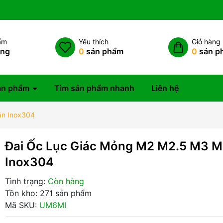
ẩm
Yêu thích
Giỏ hàng
àng
0
sản phẩm
0
sản p
ản phẩm
Tìm sản phẩm nhanh
Liên hệ
án Inox304
Đai Ốc Lục Giác Mỏng M2 M2.5 M3 M
Inox304
Tình trạng:
Còn hàng
Tồn kho: 271 sản phẩm
Mã SKU:
UM6MI