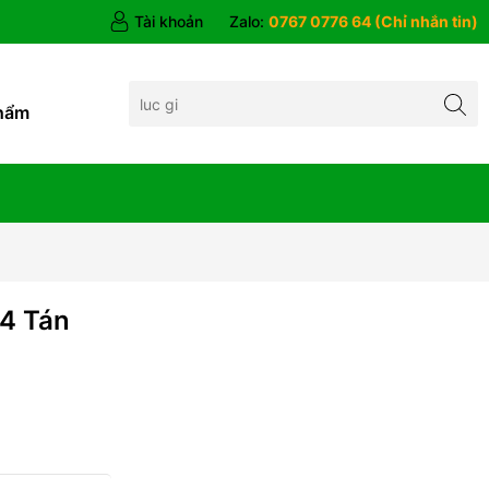
Tài khoản
Zalo:
0767 0776 64 (Chỉ nhắn tin)
hẩm
4 Tán