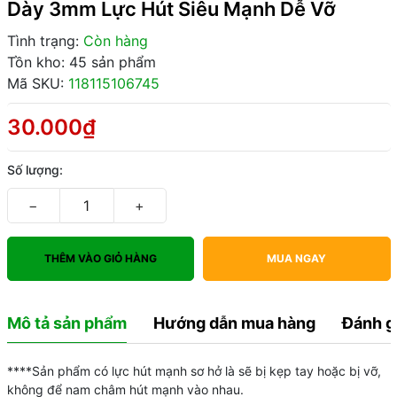
Dày 3mm Lực Hút Siêu Mạnh Dễ Vỡ
Tình trạng:
Còn hàng
Tồn kho: 45 sản phẩm
Mã SKU:
118115106745
30.000₫
Số lượng:
−
+
THÊM VÀO GIỎ HÀNG
MUA NGAY
Mô tả sản phẩm
Hướng dẫn mua hàng
Đánh g
****Sản phẩm có lực hút mạnh sơ hở là sẽ bị kẹp tay hoặc bị vỡ,
không để nam châm hút mạnh vào nhau.