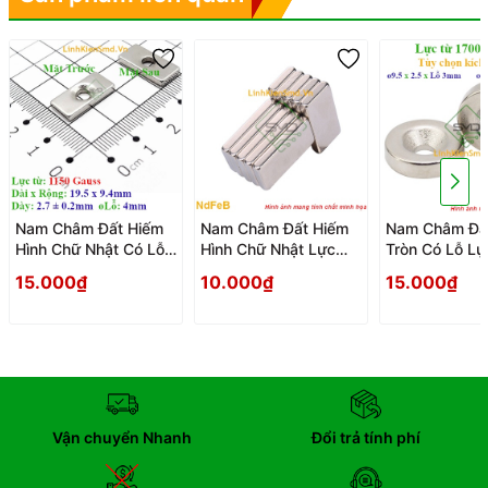
Nam Châm Đất Hiếm
Nam Châm Đất Hiếm
Nam Châm Đấ
Hình Chữ Nhật Có Lỗ
Hình Chữ Nhật Lực
Tròn Có Lỗ Lự
Lực Hút 1150 Gauss
Hút Bình Thường Hút
1700 Gauss
15.000₫
10.000₫
15.000₫
Sắt
Vận chuyển Nhanh
Đổi trả tính phí