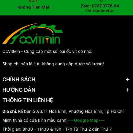
Zalo: 0767.0776.64
Không Tiền Mặt
Chỉ nhận tin nhắn
OcVitMin - Cung cấp một số loại ốc vít cỡ nhỏ.
Shop chỉ bán lẻ ít ít, không cung cấp được số lượng!
CHÍNH SÁCH
HƯỚNG DẪN
THÔNG TIN LIÊN HỆ
Địa chỉ:
Kế bên 50/3/11 Hòa Bình, Phường Hòa Bình, Tp Hồ Chí
Minh (Nhà có cửa kính màu xanh)
---Google Map---
Thời gian: 8h30 - 11h30 & 13h - 17h Từ Thứ 2 đến Thứ 7