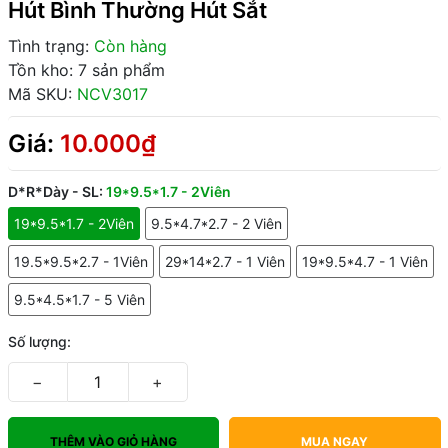
Hút Bình Thường Hút Sắt
Tình trạng:
Còn hàng
Tồn kho: 7 sản phẩm
Mã SKU:
NCV3017
Giá:
10.000₫
D*R*Dày - SL:
19*9.5*1.7 - 2Viên
19*9.5*1.7 - 2Viên
9.5*4.7*2.7 - 2 Viên
19.5*9.5*2.7 - 1Viên
29*14*2.7 - 1 Viên
19*9.5*4.7 - 1 Viên
9.5*4.5*1.7 - 5 Viên
Số lượng:
−
+
THÊM VÀO GIỎ HÀNG
MUA NGAY