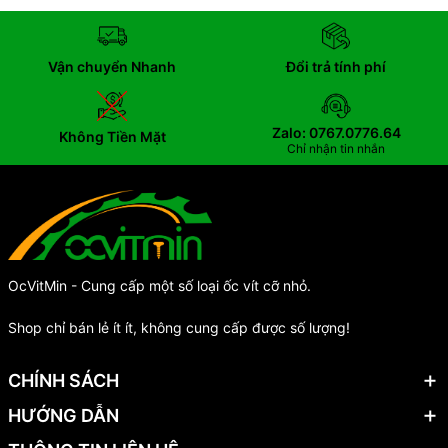
Vận chuyển Nhanh
Đổi trả tính phí
Zalo: 0767.0776.64
Không Tiền Mặt
Chỉ nhận tin nhắn
OcVitMin - Cung cấp một số loại ốc vít cỡ nhỏ.
Shop chỉ bán lẻ ít ít, không cung cấp được số lượng!
CHÍNH SÁCH
HƯỚNG DẪN