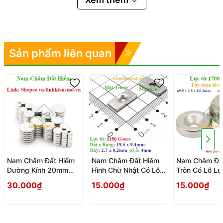
Sản phẩm liên quan
Nam Châm Đất Hiếm
Nam Châm Đất Hiếm
Nam Châm Đấ
Đường Kính 20mm
Hình Chữ Nhật Có Lỗ
Tròn Có Lỗ Lự
Dày 3mm Lực Hút
Lực Hút 1150 Gauss
1700 Gauss
30.000₫
15.000₫
15.000₫
Siêu Mạnh Dễ Vỡ