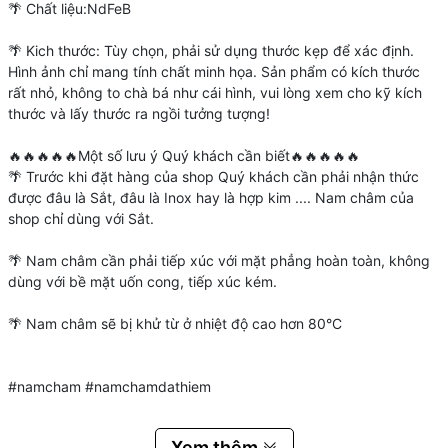
🌴 Chất liệu:NdFeB
🌴 Kich thước: Tùy chọn, phải sử dụng thước kẹp để xác định.
Hình ảnh chỉ mang tính chất minh họa. Sản phẩm có kích thước
rất nhỏ, không to chà bá như cái hình, vui lòng xem cho kỹ kích
thước và lấy thước ra ngồi tưởng tượng!
🔥🔥🔥🔥🔥Một số lưu ý Quý khách cần biết🔥🔥🔥🔥🔥
🌴 Trước khi đặt hàng của shop Quý khách cần phải nhận thức
được đâu là Sắt, đâu là Inox hay là hợp kim .... Nam châm của
shop chỉ dùng với Sắt.
🌴 Nam châm cần phải tiếp xúc với mặt phẳng hoàn toàn, không
dùng với bề mặt uốn cong, tiếp xúc kém.
🌴 Nam châm sẽ bị khử từ ở nhiệt độ cao hơn 80°C
#namcham #namchamdathiem
Xem thêm