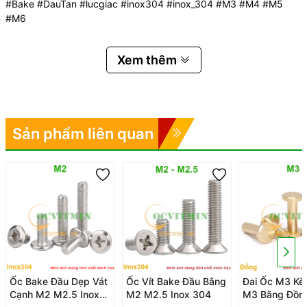
#Bake #DauTan #lucgiac #inox304 #inox_304 #M3 #M4 #M5
#M6
Xem thêm
Sản phẩm liên quan
Ốc Bake Đầu Dẹp Vát
Ốc Vít Bake Đầu Bằng
Đai Ốc M3 Kè
Cạnh M2 M2.5 Inox
M2 M2.5 Inox 304
M3 Bằng Đồn