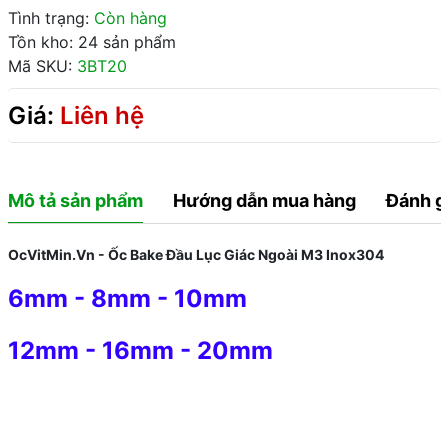
Tình trạng:
Còn hàng
Tồn kho: 24 sản phẩm
Mã SKU:
3BT20
Giá:
Liên hệ
Mô tả sản phẩm
Hướng dẫn mua hàng
Đánh g
OcVitMin.Vn - Ốc Bake Đầu Lục Giác Ngoài M3 Inox304
6mm
-
8mm
-
10mm
12mm
-
16mm
-
20mm