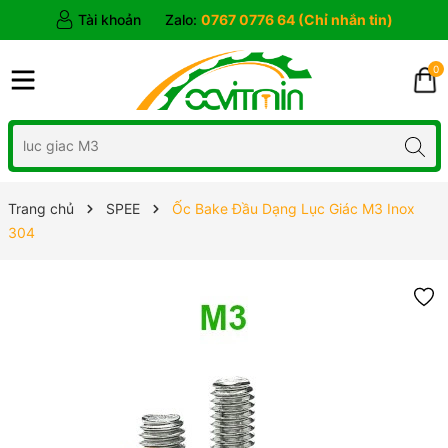
Tài khoản
Zalo:
0767 0776 64 (Chỉ nhắn tin)
0
Trang chủ
SPEE
Ốc Bake Đầu Dạng Lục Giác M3 Inox
304