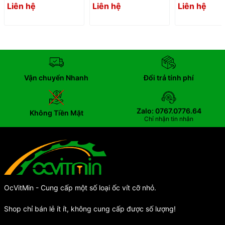
304
Liên hệ
Liên hệ
Liên hệ
Vận chuyển Nhanh
Đổi trả tính phí
Zalo: 0767.0776.64
Không Tiền Mặt
Chỉ nhận tin nhắn
OcVitMin - Cung cấp một số loại ốc vít cỡ nhỏ.
Shop chỉ bán lẻ ít ít, không cung cấp được số lượng!