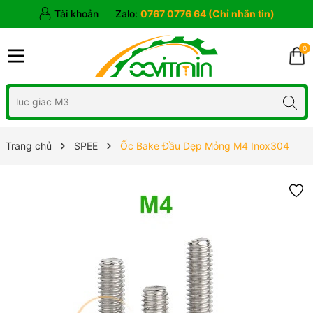
Tài khoản
Zalo:
0767 0776 64 (Chỉ nhắn tin)
0
Trang chủ
SPEE
Ốc Bake Đầu Dẹp Mỏng M4 Inox304