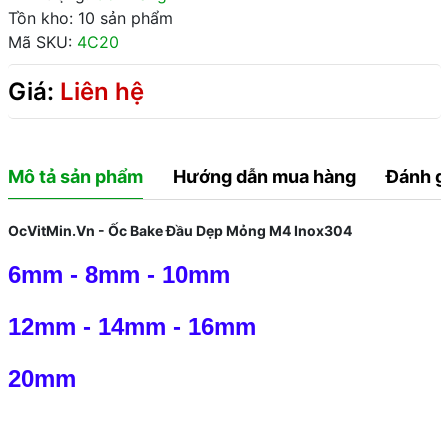
Tồn kho: 10 sản phẩm
Mã SKU:
4C20
Giá:
Liên hệ
Mô tả sản phẩm
Hướng dẫn mua hàng
Đánh g
OcVitMin.Vn - Ốc Bake Đầu Dẹp Mỏng M4 Inox304
6mm
-
8mm
-
10mm
12mm
-
14mm
-
16mm
20mm