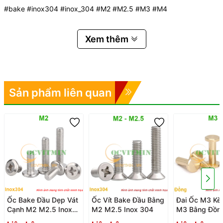
#bake #inox304 #inox_304 #M2 #M2.5 #M3 #M4
Xem thêm
Sản phẩm liên quan
Ốc Bake Đầu Dẹp Vát
Ốc Vít Bake Đầu Bằng
Đai Ốc M3 Kè
Cạnh M2 M2.5 Inox
M2 M2.5 Inox 304
M3 Bằng Đồn
304