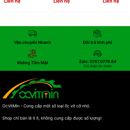
Liên hệ
Liên hệ
Liên hệ
Vận chuyển Nhanh
Đổi trả tính phí
Zalo: 0767.0776.64
Không Tiền Mặt
Chỉ nhận tin nhắn
OcVitMin - Cung cấp một số loại ốc vít cỡ nhỏ.
Shop chỉ bán lẻ ít ít, không cung cấp được số lượng!