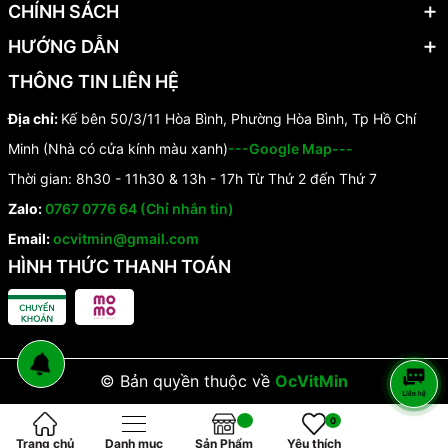
CHÍNH SÁCH
HƯỚNG DẪN
THÔNG TIN LIÊN HỆ
Địa chỉ:
Kế bên 50/3/11 Hòa Bình, Phường Hòa Bình, Tp Hồ Chí
Minh (Nhà có cửa kính màu xanh)
---Google Map---
Thời gian: 8h30 - 11h30 & 13h - 17h Từ Thứ 2 đến Thứ 7
Zalo:
0767 0776 64 (Chỉ nhắn tin)
Email:
ocvitmin@gmail.com
HÌNH THỨC THANH TOÁN
© Bản quyền thuộc về
OcVitMin
0
Trang chủ
Danh mục
Sản Phẩm
Yêu thích