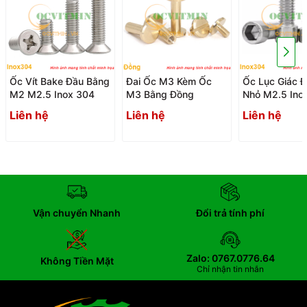
Ốc Vít Bake Đầu Bằng
Đai Ốc M3 Kèm Ốc
Ốc Lục Giác Đ
M2 M2.5 Inox 304
M3 Bằng Đồng
Nhỏ M2.5 Ino
Liên hệ
Liên hệ
Liên hệ
Vận chuyển Nhanh
Đổi trả tính phí
Zalo: 0767.0776.64
Không Tiền Mặt
Chỉ nhận tin nhắn