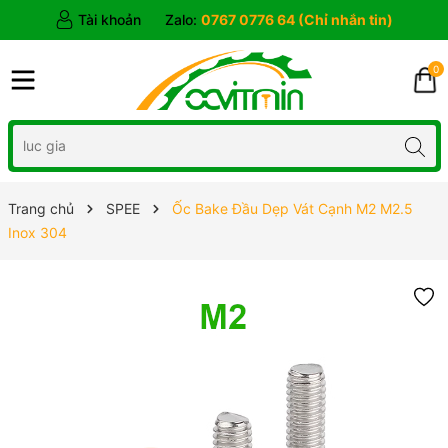
Tài khoản
Zalo:
0767 0776 64 (Chỉ nhắn tin)
0
Trang chủ
SPEE
Ốc Bake Đầu Dẹp Vát Cạnh M2 M2.5
Inox 304