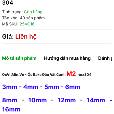
304
Tình trạng:
Còn hàng
Tồn kho: 40 sản phẩm
Mã SKU:
25VC16
Giá:
Liên hệ
Mô tả sản phẩm
Hướng dẫn mua hàng
Đánh g
M2
OcVitMin.Vn - Ốc Bake Đầu Vát Cạnh
Inox304
3mm
-
4mm
-
5mm
-
6mm
8mm
-
10mm
-
12mm
-
14mm
-
16mm