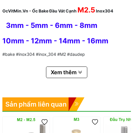
M2.5
OcVitMin.Vn - Ốc Bake Đầu Vát Cạnh
Inox304
3mm
-
5mm
-
6mm
-
8mm
10mm
-
12mm
-
14mm
-
16mm
#bake #inox304 #inox_304 #M2 #daudep
Xem thêm
Sản phẩm liên quan