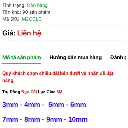
Tình trạng:
Còn hàng
Tồn kho: 90 sản phẩm
Mã SKU:
M2CCLG
Giá:
Liên hệ
Mô tả sản phẩm
Hướng dẫn mua hàng
Đánh g
Quý khách chọn chiều dài bên dưới và nhấn để đặt
hàng.
Trụ Đồng
Đực Cái
Lục Giác
M2
3mm
-
4mm
-
5mm
-
6mm
7mm
-
8mm
-
9mm
-
10mm