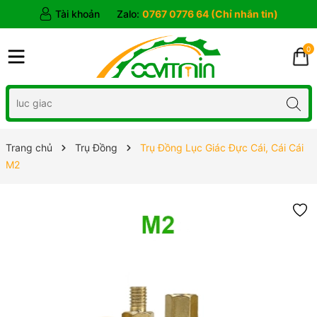
Tài khoản
Zalo:
0767 0776 64 (Chỉ nhắn tin)
0
Trang chủ
Trụ Đồng
Trụ Đồng Lục Giác Đực Cái, Cái Cái
M2