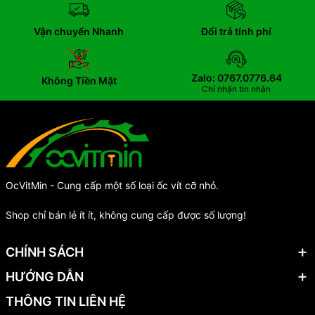
Vận chuyển Nhanh
Đổi trả tính phí
Zalo: 0767.0776.64
Không Tiền Mặt
Chỉ nhận tin nhắn
OcVitMin - Cung cấp một số loại ốc vít cỡ nhỏ.
Shop chỉ bán lẻ ít ít, không cung cấp được số lượng!
CHÍNH SÁCH
HƯỚNG DẪN
THÔNG TIN LIÊN HỆ