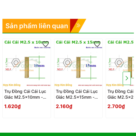
Sản phẩm liên quan
Trụ Đồng Cái Cái Lục
Trụ Đồng Cái Cái Lục
Trụ Đồng Cái 
Giác M2.5x10mm -
Giác M2.5x15mm -
Giác M2.5x2
Tru Dong Cai Cai Luc
Tru Dong Cai Cai Luc
Tru Dong Cai 
1.620₫
2.160₫
2.700₫
Giac
Giac
Giac