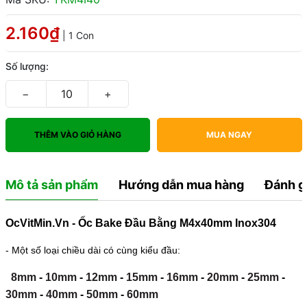
2.160₫
| 1 Con
Số lượng:
−
+
THÊM VÀO GIỎ HÀNG
MUA NGAY
Mô tả sản phẩm
Hướng dẫn mua hàng
Đánh g
OcVitMin.Vn - Ốc Bake Đầu Bằng M4x40mm Inox304
- Một số loại chiều dài có cùng kiểu đầu:
8mm
-
10mm
-
12mm
-
15mm
-
16mm
-
20mm
-
25mm
-
30mm
-
40mm
-
50mm
-
60mm