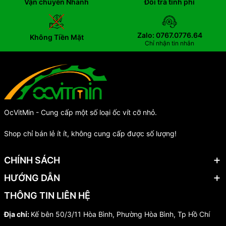
Vận chuyển Nhanh
Đổi trả tính phí
Zalo: 0767.0776.64
Không Tiền Mặt
Chỉ nhận tin nhắn
OcVitMin - Cung cấp một số loại ốc vít cỡ nhỏ.
Shop chỉ bán lẻ ít ít, không cung cấp được số lượng!
CHÍNH SÁCH
HƯỚNG DẪN
THÔNG TIN LIÊN HỆ
Địa chỉ:
Kế bên 50/3/11 Hòa Bình, Phường Hòa Bình, Tp Hồ Chí