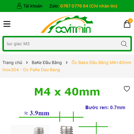
Tài khoản
Zalo:
0767 0776 64 (Chỉ nhắn tin)
0
Trang chủ
BaKe Đầu Bằng
Ốc Bake Đầu Bằng M4x40mm
Inox304 - Oc PaKe Dau Bang