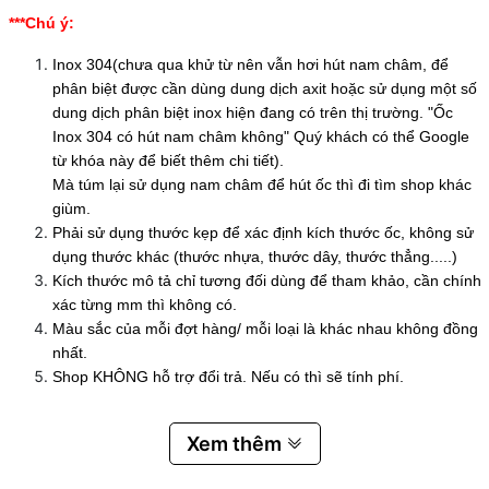
***Chú ý:
Inox 304(chưa qua khử từ nên vẫn hơi hút nam châm, để
phân biệt được cần dùng dung dịch axit hoặc sử dụng một số
dung dịch phân biệt inox hiện đang có trên thị trường. "Ốc
Inox 304 có hút nam châm không" Quý khách có thể Google
từ khóa này để biết thêm chi tiết).
Mà túm lại sử dụng nam châm để hút ốc thì đi tìm shop khác
giùm.
Phải sử dụng thước kẹp để xác định kích thước ốc, không sử
dụng thước khác (thước nhựa, thước dây, thước thẳng.....)
Kích thước mô tả chỉ tương đối dùng để tham khảo, cần chính
xác từng mm thì không có.
Màu sắc của mỗi đợt hàng/ mỗi loại là khác nhau không đồng
nhất.
Shop KHÔNG hỗ trợ đổi trả. Nếu có thì sẽ tính phí.
Xem thêm