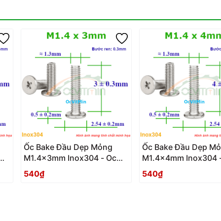
Ốc Bake Đầu Dẹp Mỏng
Ốc Bake Đầu Dẹp M
M1.4x3mm Inox304 - Oc
M1.4x4mm Inox304 
PaKe Dau Dep Mong
PaKe Dau Dep Mong
540₫
540₫