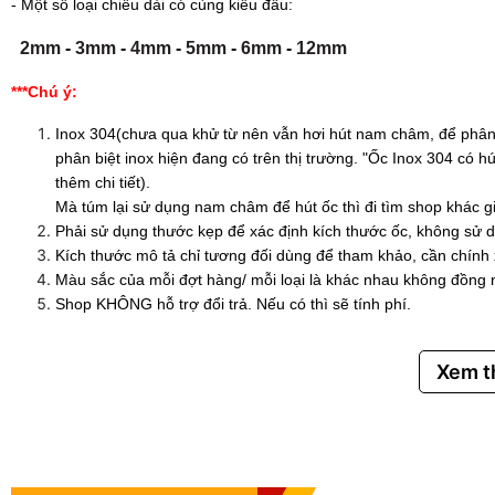
- Một số loại chiều dài có cùng kiểu đầu:
2mm
-
3mm
-
4mm
-
5mm
-
6mm
-
12mm
***Chú ý:
Inox 304(chưa qua khử từ nên vẫn hơi hút nam châm, để phân 
phân biệt inox hiện đang có trên thị trường. "Ốc Inox 304 có
thêm chi tiết).
Mà túm lại sử dụng nam châm để hút ốc thì đi tìm shop khác g
Phải sử dụng thước kẹp để xác định kích thước ốc, không sử d
Kích thước mô tả chỉ tương đối dùng để tham khảo, cần chính
Màu sắc của mỗi đợt hàng/ mỗi loại là khác nhau không đồng 
Shop KHÔNG hỗ trợ đổi trả. Nếu có thì sẽ tính phí.
Xem 