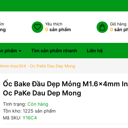
ẩm
Yêu thích
Giỏ hàng
àng
0
sản phẩm
0
sản p
ản phẩm
Tìm sản phẩm nhanh
Liên hệ
4mm Inox304 - Oc PaKe Dau Dep Mong
Ốc Bake Đầu Dẹp Mỏng M1.6x4mm In
Oc PaKe Dau Dep Mong
Tình trạng:
Còn hàng
Tồn kho: 1225 sản phẩm
Mã SKU:
Y16C4