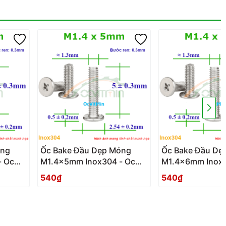
ỏng
Ốc Bake Đầu Dẹp Mỏng
Ốc Bake Đầu Dẹ
- Oc
M1.4x5mm Inox304 - Oc
M1.4x6mm Inox3
PaKe Dau Dep Mong
PaKe Dau Dep 
540₫
540₫