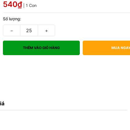
540₫
| 1 Con
Số lượng:
−
+
THÊM VÀO GIỎ HÀNG
MUA NGA
iá