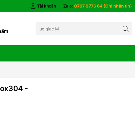
Tài khoản
Zalo:
0767 0776 64 (Chỉ nhắn tin)
hẩm
ox304 -