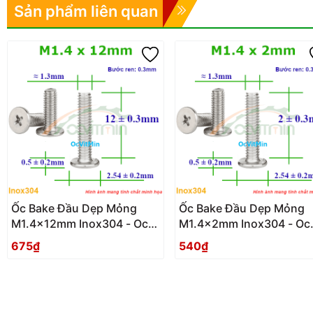
Sản phẩm liên quan
Ốc Bake Đầu Dẹp Mỏng
Ốc Bake Đầu Dẹp Mỏng
M1.4x12mm Inox304 - Oc
M1.4x2mm Inox304 - Oc
PaKe Dau Dep Mong
PaKe Dau Dep Mong
675₫
540₫