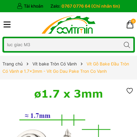
Tài khoản
Zalo:
0767 0776 64 (Chỉ nhắn tin)
0
Trang chủ
Vít bake Tròn Có Vành
Vít Gỗ Bake Đầu Tròn
Có Vành ø 1.7x3mm - Vit Go Dau Pake Tron Co Vanh