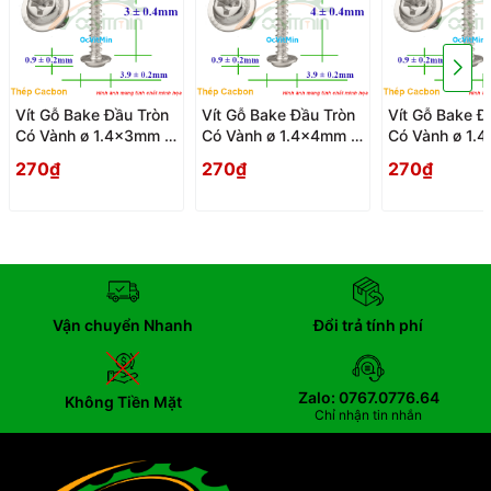
Vít Gỗ Bake Đầu Tròn
Vít Gỗ Bake Đầu Tròn
Vít Gỗ Bake Đ
Có Vành ø 1.4x3mm -
Có Vành ø 1.4x4mm -
Có Vành ø 1.
Vit Go Dau Pake Tron
Vit Go Dau Pake Tron
Vit Go Dau Pa
270₫
270₫
270₫
Co Vanh
Co Vanh
Co Vanh
Vận chuyển Nhanh
Đổi trả tính phí
Zalo: 0767.0776.64
Không Tiền Mặt
Chỉ nhận tin nhắn