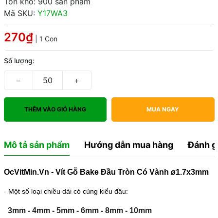
Tồn kho: 900 sản phẩm
Mã SKU:
Y17WA3
270₫
| 1 Con
Số lượng:
−
+
THÊM VÀO GIỎ HÀNG
MUA NGAY
Mô tả sản phẩm
Hướng dẫn mua hàng
Đánh g
OcVitMin.Vn - Vít Gỗ Bake Đầu Tròn Có Vành ø1.7x3mm
- Một số loại chiều dài có cùng kiểu đầu:
3mm
-
4mm
-
5mm
-
6mm
-
8mm
-
10mm