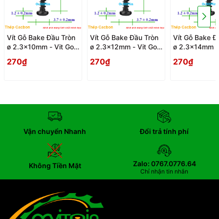
Vít Gỗ Bake Đầu Tròn
Vít Gỗ Bake Đầu Tròn
Vít Gỗ Bake Đ
ø 2.3x10mm - Vit Go
ø 2.3x12mm - Vit Go
ø 2.3x14mm - 
Dau Pake Tron
Dau Pake Tron
Dau Pake Tro
270₫
270₫
270₫
Vận chuyển Nhanh
Đổi trả tính phí
Zalo: 0767.0776.64
Không Tiền Mặt
Chỉ nhận tin nhắn