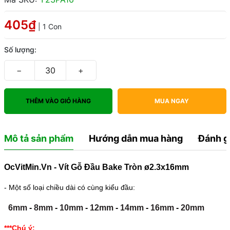
405₫
| 1 Con
Số lượng:
−
+
THÊM VÀO GIỎ HÀNG
MUA NGAY
Mô tả sản phẩm
Hướng dẫn mua hàng
Đánh g
OcVitMin.Vn - Vít Gỗ Đầu Bake Tròn ø2.3x16mm
- Một số loại chiều dài có cùng kiểu đầu:
6mm
-
8mm
-
10mm
-
12mm
-
14mm
-
16mm
-
20mm
***Chú ý: