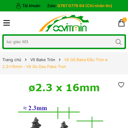
Tài khoản
Zalo:
0767 0776 64 (Chỉ nhắn tin)
0
Trang chủ
Vít Bake Tròn
Vít Gỗ Bake Đầu Tròn ø
2.3x16mm - Vit Go Dau Pake Tron