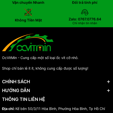
Vận chuyển Nhanh
Đổi trả tính phí
Zalo: 0767.0776.64
Không Tiền Mặt
Chỉ nhận tin nhắn
OcVitMin - Cung cấp một số loại ốc vít cỡ nhỏ.
Shop chỉ bán lẻ ít ít, không cung cấp được số lượng!
CHÍNH SÁCH
HƯỚNG DẪN
THÔNG TIN LIÊN HỆ
Địa chỉ:
Kế bên 50/3/11 Hòa Bình, Phường Hòa Bình, Tp Hồ Chí