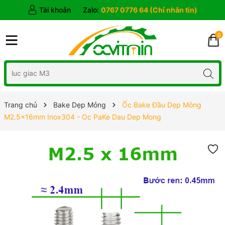
Tài khoản
Zalo:
0767 0776 64 (Chỉ nhắn tin)
0
Trang chủ
Bake Dẹp Mỏng
Ốc Bake Đầu Dẹp Mỏng
M2.5x16mm Inox304 - Oc PaKe Dau Dep Mong