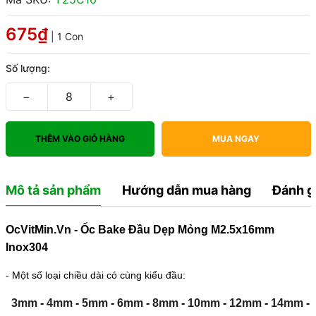
675₫
| 1 Con
Số lượng:
−
+
THÊM VÀO GIỎ HÀNG
MUA NGAY
Mô tả sản phẩm
Hướng dẫn mua hàng
Đánh g
OcVitMin.Vn - Ốc Bake Đầu Dẹp Mỏng M2.5x16mm
Inox304
- Một số loại chiều dài có cùng kiểu đầu:
3mm
-
4mm
-
5mm
-
6mm
-
8mm
-
10mm
-
12mm
-
14mm
-