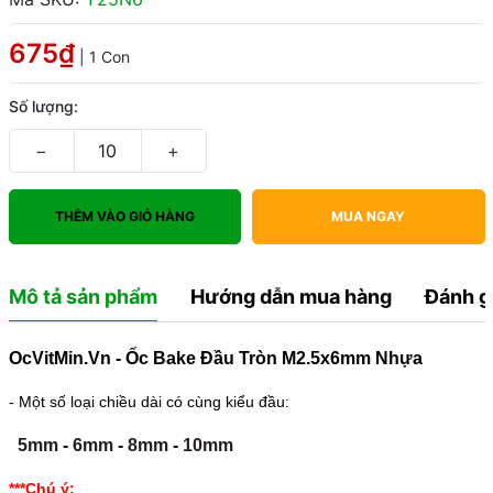
675₫
| 1 Con
Số lượng:
−
+
THÊM VÀO GIỎ HÀNG
MUA NGAY
Mô tả sản phẩm
Hướng dẫn mua hàng
Đánh g
OcVitMin.Vn - Ốc Bake Đầu Tròn M2.5x6mm Nhựa
- Một số loại chiều dài có cùng kiểu đầu:
5mm
-
6mm
-
8mm
-
10mm
***Chú ý: