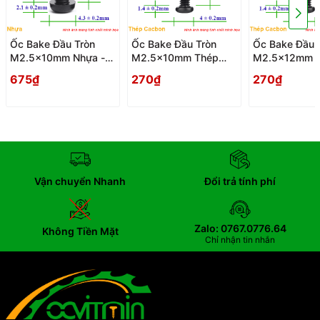
Ốc Bake Đầu Tròn
Ốc Bake Đầu Tròn
Ốc Bake Đầu 
M2.5x10mm Nhựa -
M2.5x10mm Thép
M2.5x12mm 
Oc PaKe Dau Tron
Cacbon - Oc PaKe
Cacbon - Oc 
675₫
270₫
270₫
Dau Tron
Dau Tron
Vận chuyển Nhanh
Đổi trả tính phí
Zalo: 0767.0776.64
Không Tiền Mặt
Chỉ nhận tin nhắn