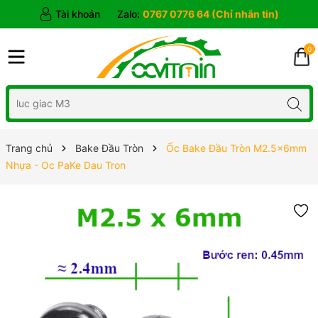
Tài khoản
Zalo:
0767 0776 64 (Chỉ nhắn tin)
0
Trang chủ
Bake Đầu Tròn
Ốc Bake Đầu Tròn M2.5x6mm
Nhựa - Oc PaKe Dau Tron