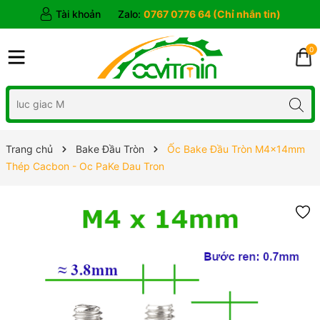
Tài khoản
Zalo:
0767 0776 64 (Chỉ nhắn tin)
0
Trang chủ
Bake Đầu Tròn
Ốc Bake Đầu Tròn M4x14mm
Thép Cacbon - Oc PaKe Dau Tron