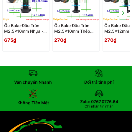
Ốc Bake Đầu Tròn
Ốc Bake Đầu Tròn
Ốc Bake Đầu 
M2.5x10mm Nhựa -
M2.5x10mm Thép
M2.5x12mm 
Oc PaKe Dau Tron
Cacbon - Oc PaKe
Cacbon - Oc 
675₫
270₫
270₫
Dau Tron
Dau Tron
Vận chuyển Nhanh
Đổi trả tính phí
Zalo: 0767.0776.64
Không Tiền Mặt
Chỉ nhận tin nhắn