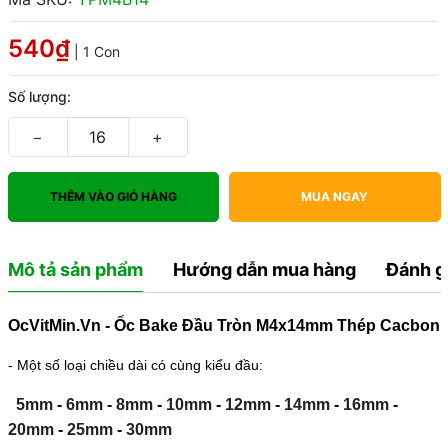
540₫
| 1 Con
Số lượng:
−
+
THÊM VÀO GIỎ HÀNG
MUA NGAY
Mô tả sản phẩm
Hướng dẫn mua hàng
Đánh g
OcVitMin.Vn - Ốc Bake Đầu Tròn M4x14mm Thép Cacbon
- Một số loại chiều dài có cùng kiểu đầu:
5mm
-
6mm
-
8mm
-
10mm
-
12mm
-
14mm
-
16mm
-
20mm
-
25mm
-
30mm