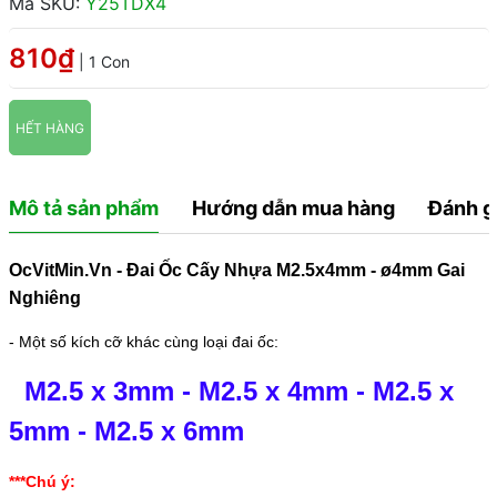
Mã SKU:
Y25TDX4
810₫
| 1 Con
HẾT HÀNG
Mô tả sản phẩm
Hướng dẫn mua hàng
Đánh g
OcVitMin.Vn - Đai Ốc Cấy Nhựa M2.5x4mm - ø4mm Gai
Nghiêng
- Một số kích cỡ khác cùng loại đai ốc:
M2.5 x 3mm
-
M2.5 x 4mm
-
M2.5 x
5mm
-
M2.5 x 6mm
***Chú ý: