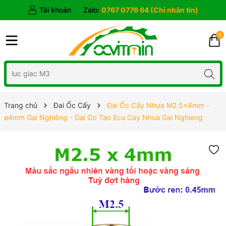
Tài khoản
Zalo:
0767 0776 64 (Chỉ nhắn tin)
0
Trang chủ
Đai Ốc Cấy
Đai Ốc Cấy Nhựa M2.5x4mm -
ø4mm Gai Nghiêng - Dai Oc Tan Ecu Cay Nhua Gai Nghieng