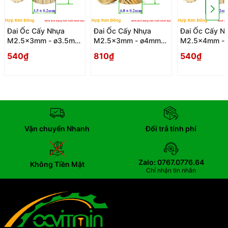
Đai Ốc Cấy Nhựa
Đai Ốc Cấy Nhựa
Đai Ốc Cấy N
M2.5x3mm - ø3.5mm
M2.5x3mm - ø4mm
M2.5x4mm - 
Tán Đồng - Dai Oc
Gai Nghiêng - Dai Oc
Tán Đồng - Da
540₫
810₫
540₫
Tan Dong Ecu Cay
Tan Ecu Cay Nhua Gai
Tan Dong Ecu
Nhua
Nghieng
Nhua
Vận chuyển Nhanh
Đổi trả tính phí
Zalo: 0767.0776.64
Không Tiền Mặt
Chỉ nhận tin nhắn