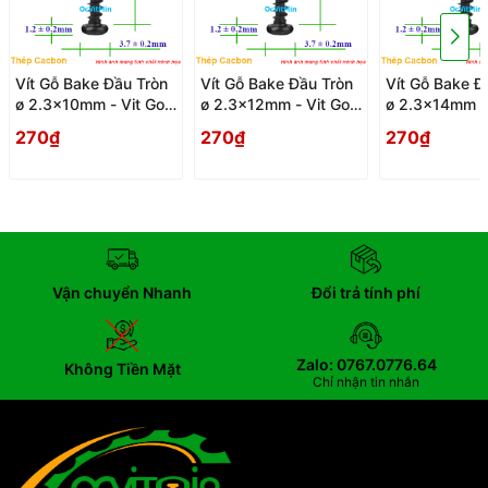
Vít Gỗ Bake Đầu Tròn
Vít Gỗ Bake Đầu Tròn
Vít Gỗ Bake Đ
ø 2.3x10mm - Vit Go
ø 2.3x12mm - Vit Go
ø 2.3x14mm - 
Dau Pake Tron
Dau Pake Tron
Dau Pake Tro
270₫
270₫
270₫
Vận chuyển Nhanh
Đổi trả tính phí
Zalo: 0767.0776.64
Không Tiền Mặt
Chỉ nhận tin nhắn