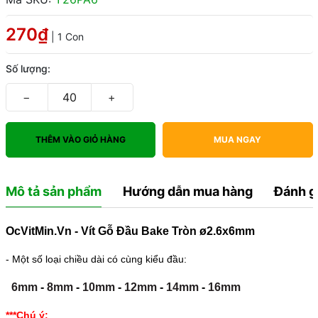
270₫
| 1 Con
Số lượng:
−
+
THÊM VÀO GIỎ HÀNG
MUA NGAY
Mô tả sản phẩm
Hướng dẫn mua hàng
Đánh g
OcVitMin.Vn - Vít Gỗ Đầu Bake Tròn ø2.6x6mm
- Một số loại chiều dài có cùng kiểu đầu:
6mm
-
8mm
-
10mm
-
12mm
-
14mm
-
16mm
***Chú ý: