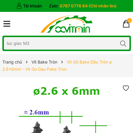
Tài khoản
Zalo:
0767 0776 64 (Chỉ nhắn tin)
0
Trang chủ
Vít Bake Tròn
Vít Gỗ Bake Đầu Tròn ø
2.6x6mm - Vit Go Dau Pake Tron