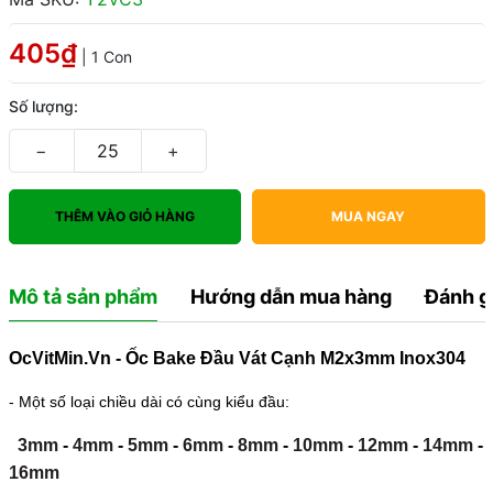
405₫
| 1 Con
Số lượng:
−
+
THÊM VÀO GIỎ HÀNG
MUA NGAY
Mô tả sản phẩm
Hướng dẫn mua hàng
Đánh g
OcVitMin.Vn - Ốc Bake Đầu Vát Cạnh M2x3mm Inox304
- Một số loại chiều dài có cùng kiểu đầu:
3mm
-
4mm
-
5mm
-
6mm
-
8mm
-
10mm
-
12mm
-
14mm
-
16mm