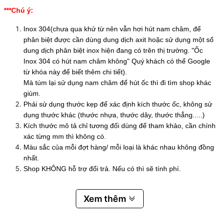
***Chú ý:
Inox 304(chưa qua khử từ nên vẫn hơi hút nam châm, để
phân biệt được cần dùng dung dịch axit hoặc sử dụng một số
dung dịch phân biệt inox hiện đang có trên thị trường. "Ốc
Inox 304 có hút nam châm không" Quý khách có thể Google
từ khóa này để biết thêm chi tiết).
Mà túm lại sử dụng nam châm để hút ốc thì đi tìm shop khác
giùm.
Phải sử dụng thước kẹp để xác định kích thước ốc, không sử
dụng thước khác (thước nhựa, thước dây, thước thẳng.....)
Kích thước mô tả chỉ tương đối dùng để tham khảo, cần chính
xác từng mm thì không có.
Màu sắc của mỗi đợt hàng/ mỗi loại là khác nhau không đồng
nhất.
Shop KHÔNG hỗ trợ đổi trả. Nếu có thì sẽ tính phí.
Xem thêm