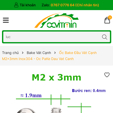
Tài khoản
Zalo:
0767 0776 64 (Chỉ nhắn tin)
0
Trang chủ
Bake Vát Cạnh
Ốc Bake Đầu Vát Cạnh
M2x3mm Inox304 - Oc PaKe Dau Vat Canh