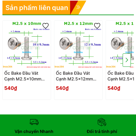
Sản phẩm liên quan
Ốc Bake Đầu Vát
Ốc Bake Đầu Vát
Ốc Bake Đầu 
Cạnh M2.5x10mm
Cạnh M2.5x12mm
Cạnh M2.5x
Inox304 - Oc PaKe
Inox304 - Oc PaKe
Inox304 - Oc
540₫
540₫
540₫
Dau Vat Canh
Dau Vat Canh
Dau Vat Canh
Vận chuyển Nhanh
Đổi trả tính phí