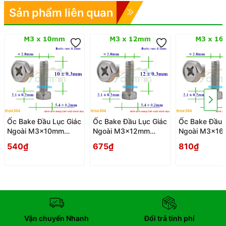
Sản phẩm liên quan
Ốc Bake Đầu Lục Giác
Ốc Bake Đầu Lục Giác
Ốc Bake Đầu 
Ngoài M3x10mm
Ngoài M3x12mm
Ngoài M3x1
Inox304 - Oc PaKe
Inox304 - Oc PaKe
Inox304 - Oc
540₫
675₫
810₫
Dau Luc Giac Ngoai
Dau Luc Giac Ngoai
Dau Luc Giac 
Vận chuyển Nhanh
Đổi trả tính phí