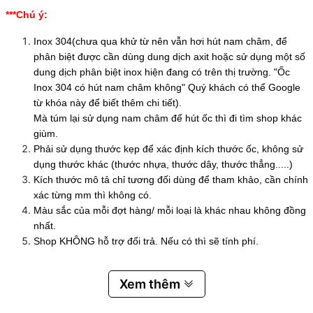
***Chú ý:
Inox 304(chưa qua khử từ nên vẫn hơi hút nam châm, để
phân biệt được cần dùng dung dịch axit hoặc sử dụng một số
dung dịch phân biệt inox hiện đang có trên thị trường. "Ốc
Inox 304 có hút nam châm không" Quý khách có thể Google
từ khóa này để biết thêm chi tiết).
Mà túm lại sử dụng nam châm để hút ốc thì đi tìm shop khác
giùm.
Phải sử dụng thước kẹp để xác định kích thước ốc, không sử
dụng thước khác (thước nhựa, thước dây, thước thẳng.....)
Kích thước mô tả chỉ tương đối dùng để tham khảo, cần chính
xác từng mm thì không có.
Màu sắc của mỗi đợt hàng/ mỗi loại là khác nhau không đồng
nhất.
Shop KHÔNG hỗ trợ đổi trả. Nếu có thì sẽ tính phí.
Xem thêm