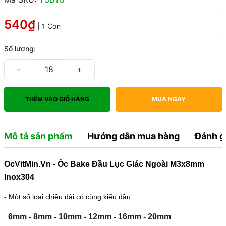
540₫
| 1 Con
Số lượng:
−
+
THÊM VÀO GIỎ HÀNG
MUA NGAY
Mô tả sản phẩm
Hướng dẫn mua hàng
Đánh g
OcVitMin.Vn - Ốc Bake Đầu Lục Giác Ngoài M3x8mm
Inox304
- Một số loại chiều dài có cùng kiểu đầu:
6mm
-
8mm
-
10mm
-
12mm
-
16mm
-
20mm