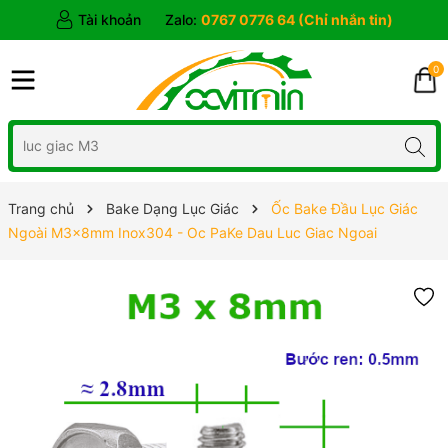
Tài khoản
Zalo:
0767 0776 64 (Chỉ nhắn tin)
0
Trang chủ
Bake Dạng Lục Giác
Ốc Bake Đầu Lục Giác
Ngoài M3x8mm Inox304 - Oc PaKe Dau Luc Giac Ngoai