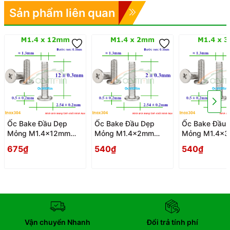
Sản phẩm liên quan
Ốc Bake Đầu Dẹp
Ốc Bake Đầu Dẹp
Ốc Bake Đầu 
Mỏng M1.4x12mm
Mỏng M1.4x2mm
Mỏng M1.4x
Inox304 - Oc PaKe
Inox304 - Oc PaKe
Inox304 - Oc
675₫
540₫
540₫
Dau Dep Mong
Dau Dep Mong
Dau Dep Mon
Vận chuyển Nhanh
Đổi trả tính phí