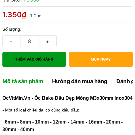
1.350₫
| 1 Con
Số lượng:
−
+
THÊM VÀO GIỎ HÀNG
MUA NGAY
Mô tả sản phẩm
Hướng dẫn mua hàng
Đánh g
OcVitMin.Vn - Ốc Bake Đầu Dẹp Mỏng M3x30mm Inox304
- Một số loại chiều dài có cùng kiểu đầu:
6mm
-
8mm
-
10mm
-
12mm
-
14mm
-
16mm
-
20mm
-
30mm
-
40mm