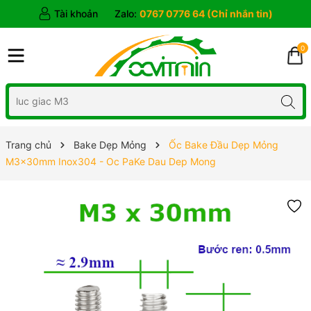
Tài khoản
Zalo:
0767 0776 64 (Chỉ nhắn tin)
0
Trang chủ
Bake Dẹp Mỏng
Ốc Bake Đầu Dẹp Mỏng
M3x30mm Inox304 - Oc PaKe Dau Dep Mong