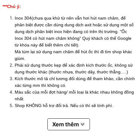
***Chú ý:
Inox 304(chưa qua khử từ nên vẫn hơi hút nam châm, để
phân biệt được cần dùng dung dịch axit hoặc sử dụng một số
dung dịch phân biệt inox hiện đang có trên thị trường. "Ốc
Inox 304 có hút nam châm không" Quý khách có thể Google
từ khóa này để biết thêm chi tiết).
Mà túm lại sử dụng nam châm để hút ốc thì đi tìm shop khác
giùm.
Phải sử dụng thước kẹp để xác định kích thước ốc, không sử
dụng thước khác (thước nhựa, thước dây, thước thẳng.....)
Kích thước mô tả chỉ tương đối dùng để tham khảo, cần chính
xác từng mm thì không có.
Màu sắc của mỗi đợt hàng/ mỗi loại là khác nhau không đồng
nhất.
Shop KHÔNG hỗ trợ đổi trả. Nếu có thì sẽ tính phí.
Xem thêm