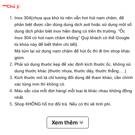
***Chú ý:
Inox 304(chưa qua khử từ nên vẫn hơi hút nam châm, để
phân biệt được cần dùng dung dịch axit hoặc sử dụng một số
dung dịch phân biệt inox hiện đang có trên thị trường. "Ốc
Inox 304 có hút nam châm không" Quý khách có thể Google
từ khóa này để biết thêm chi tiết).
Mà túm lại sử dụng nam châm để hút ốc thì đi tìm shop khác
giùm.
Phải sử dụng thước kẹp để xác định kích thước ốc, không sử
dụng thước khác (thước nhựa, thước dây, thước thẳng.....)
Kích thước mô tả chỉ tương đối dùng để tham khảo, cần chính
xác từng mm thì không có.
Màu sắc của mỗi đợt hàng/ mỗi loại là khác nhau không đồng
nhất.
Shop KHÔNG hỗ trợ đổi trả. Nếu có thì sẽ tính phí.
Xem thêm