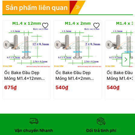
Sản phẩm liên quan
Ốc Bake Đầu Dẹp
Ốc Bake Đầu Dẹp
Ốc Bake Đầu 
Mỏng M1.4x12mm
Mỏng M1.4x2mm
Mỏng M1.4x
Inox304 - Oc PaKe
Inox304 - Oc PaKe
Inox304 - Oc
675₫
540₫
540₫
Dau Dep Mong
Dau Dep Mong
Dau Dep Mon
Vận chuyển Nhanh
Đổi trả tính phí