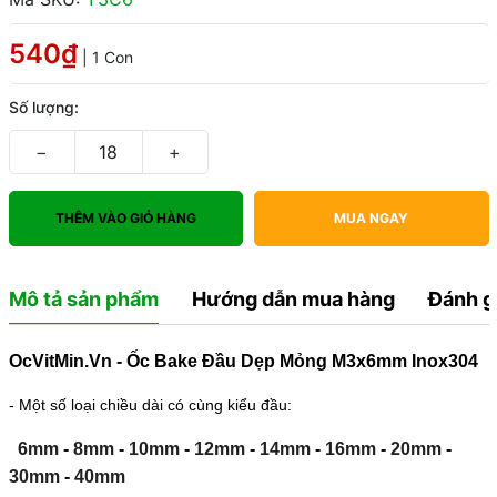
540₫
| 1 Con
Số lượng:
−
+
THÊM VÀO GIỎ HÀNG
MUA NGAY
Mô tả sản phẩm
Hướng dẫn mua hàng
Đánh g
OcVitMin.Vn - Ốc Bake Đầu Dẹp Mỏng M3x6mm Inox304
- Một số loại chiều dài có cùng kiểu đầu:
6mm
-
8mm
-
10mm
-
12mm
-
14mm
-
16mm
-
20mm
-
30mm
-
40mm