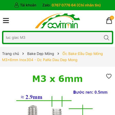
Tài khoản
Zalo:
0767 0776 64 (Chỉ nhắn tin)
0
Trang chủ
Bake Dẹp Mỏng
Ốc Bake Đầu Dẹp Mỏng
M3x6mm Inox304 - Oc PaKe Dau Dep Mong