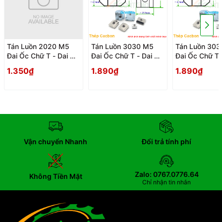
Tán Luồn 2020 M5
Tán Luồn 3030 M5
Tán Luồn 303
Đai Ốc Chữ T - Dai Oc
Đai Ốc Chữ T - Dai Oc
Đai Ốc Chữ T 
Tan Ecu Chu T Luon
Tan Ecu Chu T Luon
Tan Ecu Chu 
1.350₫
1.890₫
1.890₫
Vận chuyển Nhanh
Đổi trả tính phí
Zalo: 0767.0776.64
Không Tiền Mặt
Chỉ nhận tin nhắn