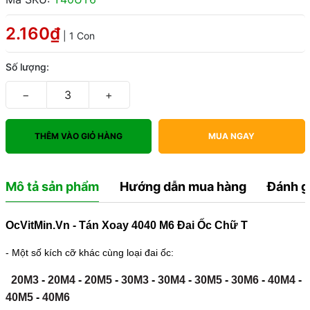
2.160₫
| 1 Con
Số lượng:
−
+
THÊM VÀO GIỎ HÀNG
MUA NGAY
Mô tả sản phẩm
Hướng dẫn mua hàng
Đánh g
OcVitMin.Vn - Tán Xoay 4040 M6 Đai Ốc Chữ T
- Một số kích cỡ khác cùng loại đai ốc:
20M3
-
20M4
-
20M5
-
30M3
-
30M4
-
30M5
-
30M6
-
40M4
-
40M5
-
40M6