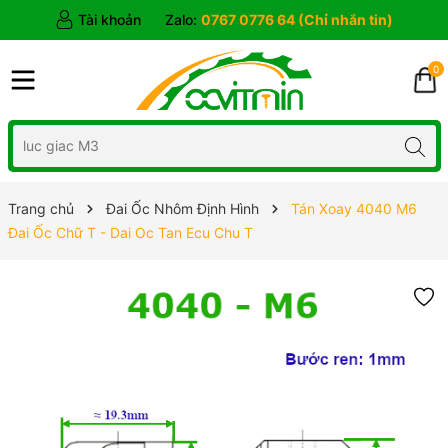
Tài khoản
Zalo:
0767 0776 64 (Chỉ nhắn tin)
0
Trang chủ
Đai Ốc Nhôm Định Hình
Tán Xoay 4040 M6
Đai Ốc Chữ T - Dai Oc Tan Ecu Chu T