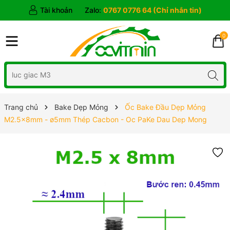
Tài khoản
Zalo:
0767 0776 64 (Chỉ nhắn tin)
0
Trang chủ
Bake Dẹp Mỏng
Ốc Bake Đầu Dẹp Mỏng
M2.5x8mm - ø5mm Thép Cacbon - Oc PaKe Dau Dep Mong