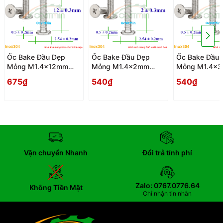
Ốc Bake Đầu Dẹp
Ốc Bake Đầu Dẹp
Ốc Bake Đầu 
Mỏng M1.4x12mm
Mỏng M1.4x2mm
Mỏng M1.4x
Inox304 - Oc PaKe
Inox304 - Oc PaKe
Inox304 - Oc
675₫
540₫
540₫
Dau Dep Mong
Dau Dep Mong
Dau Dep Mon
Vận chuyển Nhanh
Đổi trả tính phí
Zalo: 0767.0776.64
Không Tiền Mặt
Chỉ nhận tin nhắn