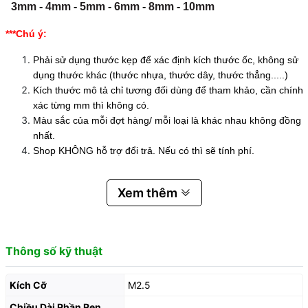
3mm
-
4mm
-
5mm
-
6mm
-
8mm
-
10mm
***Chú ý:
Phải sử dụng thước kẹp để xác định kích thước ốc, không sử
dụng thước khác (thước nhựa, thước dây, thước thẳng.....)
Kích thước mô tả chỉ tương đối dùng để tham khảo, cần chính
xác từng mm thì không có.
Màu sắc của mỗi đợt hàng/ mỗi loại là khác nhau không đồng
nhất.
Shop KHÔNG hỗ trợ đổi trả. Nếu có thì sẽ tính phí.
Xem thêm
Thông số kỹ thuật
Kích Cỡ
M2.5
Chiều Dài Phần Ren