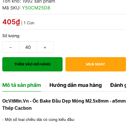
Tồn kho: 1992 sản phẩm
Mã SKU:
Y50CM25D8
405₫
| 1 Con
Số lượng:
−
+
THÊM VÀO GIỎ HÀNG
MUA NGAY
Mô tả sản phẩm
Hướng dẫn mua hàng
Đánh g
OcVitMin.Vn - Ốc Bake Đầu Dẹp Mỏng M2.5x8mm - ø5mm
Thép Cacbon
- Một số loại chiều dài có cùng kiểu đầu: