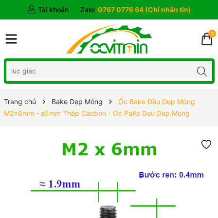
Tài khoản
Zalo:
0767 0776 64 (Chỉ nhắn tin)
0
Trang chủ
Bake Dẹp Mỏng
Ốc Bake Đầu Dẹp Mỏng
M2x6mm - ø5mm Thép Cacbon - Oc PaKe Dau Dep Mong