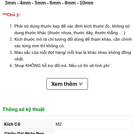
3mm
-
4mm
-
5mm
-
6mm
-
8mm
-
10mm
***Chú ý:
Phải sử dụng thước kẹp để xác định kích thước ốc, không sử
dụng thước khác (thước nhựa, thước dây, thước thẳng.....)
Kích thước mô tả chỉ tương đối dùng để tham khảo, cần chính
xác từng mm thì không có.
Màu sắc của mỗi đợt hàng/ mỗi loại là khác nhau không đồng
nhất.
Shop KHÔNG hỗ trợ đổi trả. Nếu có thì sẽ tính phí.
Xem thêm
Thông số kỹ thuật
Kích Cỡ
M2
Chiều Dài Phần Ren