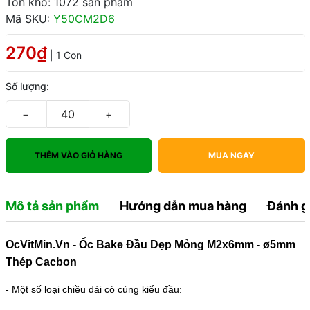
Tồn kho: 1072 sản phẩm
Mã SKU:
Y50CM2D6
270₫
| 1 Con
Số lượng:
−
+
THÊM VÀO GIỎ HÀNG
MUA NGAY
Mô tả sản phẩm
Hướng dẫn mua hàng
Đánh g
OcVitMin.Vn - Ốc Bake Đầu Dẹp Mỏng M2x6mm - ø5mm
Thép Cacbon
- Một số loại chiều dài có cùng kiểu đầu: