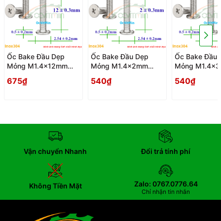
Ốc Bake Đầu Dẹp
Ốc Bake Đầu Dẹp
Ốc Bake Đầu 
Mỏng M1.4x12mm
Mỏng M1.4x2mm
Mỏng M1.4x
Inox304 - Oc PaKe
Inox304 - Oc PaKe
Inox304 - Oc
675₫
540₫
540₫
Dau Dep Mong
Dau Dep Mong
Dau Dep Mon
Vận chuyển Nhanh
Đổi trả tính phí
Zalo: 0767.0776.64
Không Tiền Mặt
Chỉ nhận tin nhắn