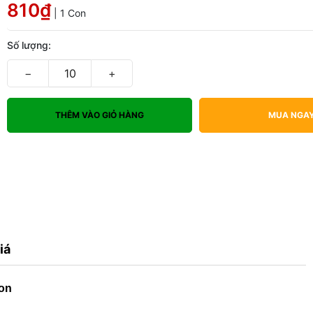
810₫
| 1 Con
Số lượng:
−
+
THÊM VÀO GIỎ HÀNG
MUA NGA
iá
on