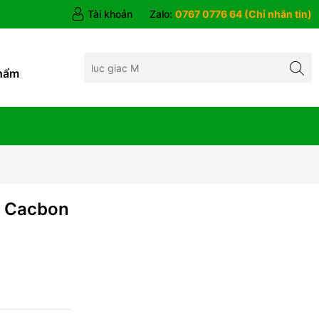
Tài khoản
Zalo:
0767 0776 64 (Chỉ nhắn tin)
hẩm
 Cacbon