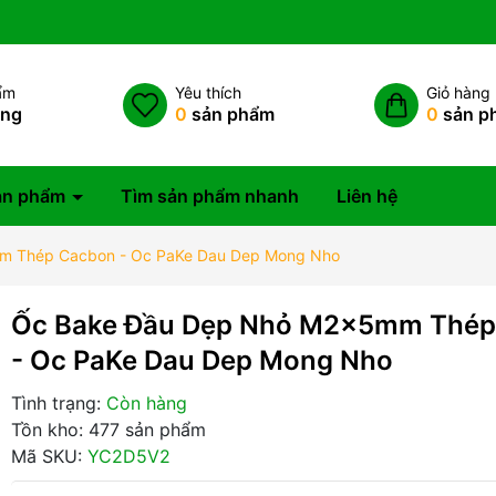
ẩm
Yêu thích
Giỏ hàng
àng
0
sản phẩm
0
sản p
ản phẩm
Tìm sản phẩm nhanh
Liên hệ
m Thép Cacbon - Oc PaKe Dau Dep Mong Nho
Ốc Bake Đầu Dẹp Nhỏ M2x5mm Thép
- Oc PaKe Dau Dep Mong Nho
Tình trạng:
Còn hàng
Tồn kho: 477 sản phẩm
Mã SKU:
YC2D5V2