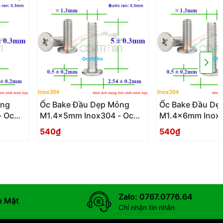
ỏng
Ốc Bake Đầu Dẹp Mỏng
Ốc Bake Đầu Dẹ
- Oc
M1.4x5mm Inox304 - Oc
M1.4x6mm Inox3
PaKe Dau Dep Mong
PaKe Dau Dep 
540₫
540₫
Zalo: 0767.0776.64
n Mặt
Chỉ nhận tin nhắn