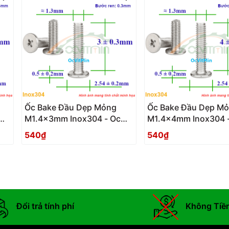
Ốc Bake Đầu Dẹp Mỏng
Ốc Bake Đầu Dẹp M
M1.4x3mm Inox304 - Oc
M1.4x4mm Inox304 
PaKe Dau Dep Mong
PaKe Dau Dep Mong
540₫
540₫
Đổi trả tính phí
Không Tiề