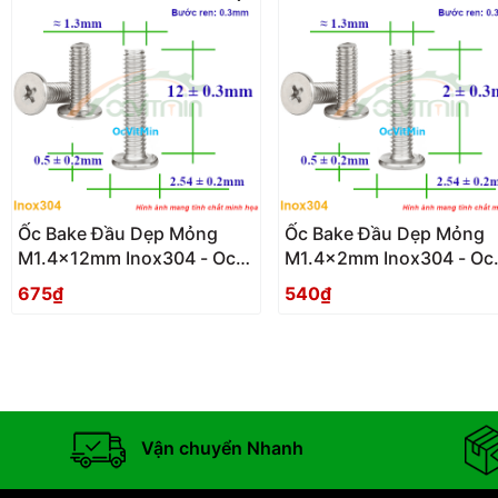
Ốc Bake Đầu Dẹp Mỏng
Ốc Bake Đầu Dẹp Mỏng
M1.4x12mm Inox304 - Oc
M1.4x2mm Inox304 - Oc
PaKe Dau Dep Mong
PaKe Dau Dep Mong
675₫
540₫
Vận chuyển Nhanh