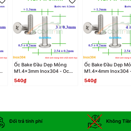
Ốc Bake Đầu Dẹp Mỏng
Ốc Bake Đầu Dẹp M
M1.4x3mm Inox304 - Oc
M1.4x4mm Inox304 
PaKe Dau Dep Mong
PaKe Dau Dep Mong
540₫
540₫
Đổi trả tính phí
Không Tiề