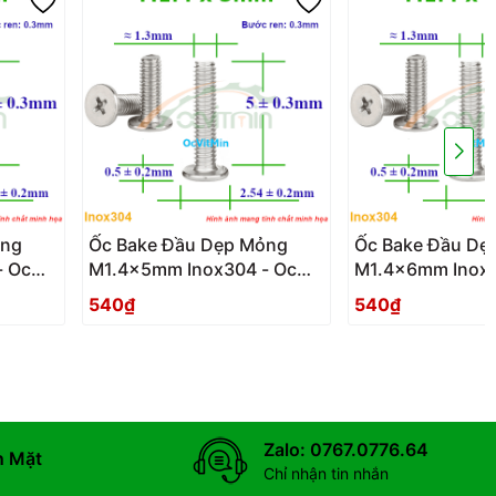
ỏng
Ốc Bake Đầu Dẹp Mỏng
Ốc Bake Đầu Dẹ
- Oc
M1.4x5mm Inox304 - Oc
M1.4x6mm Inox3
PaKe Dau Dep Mong
PaKe Dau Dep 
540₫
540₫
Zalo: 0767.0776.64
n Mặt
Chỉ nhận tin nhắn