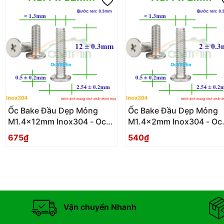
Ốc Bake Đầu Dẹp Mỏng
Ốc Bake Đầu Dẹp Mỏng
M1.4x12mm Inox304 - Oc
M1.4x2mm Inox304 - Oc
PaKe Dau Dep Mong
PaKe Dau Dep Mong
675₫
540₫
Vận chuyển Nhanh