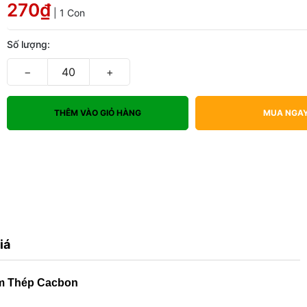
270₫
| 1 Con
Số lượng:
−
+
THÊM VÀO GIỎ HÀNG
MUA NGA
iá
mm Thép Cacbon