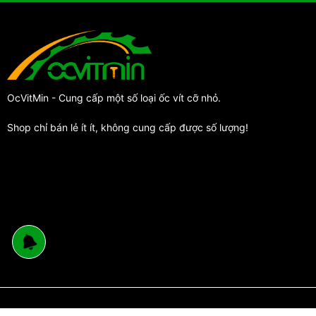
OcVitMin - Cung cấp một số loại ốc vít cỡ nhỏ.
Shop chỉ bán lẻ ít ít, không cung cấp được số lượng!