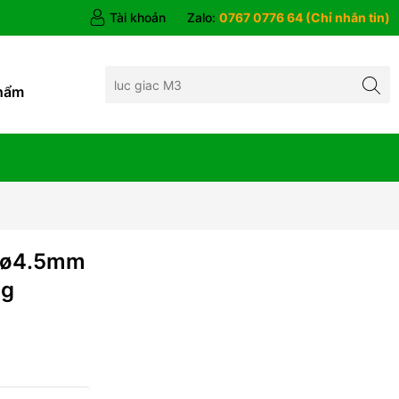
Tài khoản
Zalo:
0767 0776 64 (Chỉ nhắn tin)
hẩm
 ø4.5mm
ng