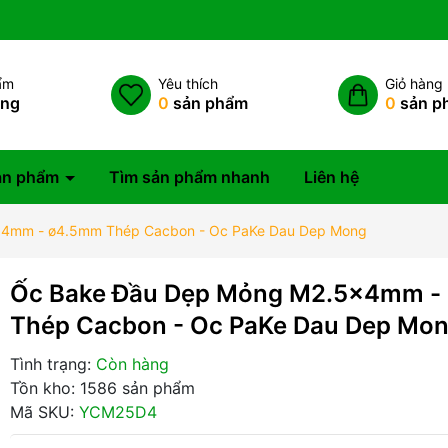
ẩm
Yêu thích
Giỏ hàng
àng
0
sản phẩm
0
sản p
ản phẩm
Tìm sản phẩm nhanh
Liên hệ
x4mm - ø4.5mm Thép Cacbon - Oc PaKe Dau Dep Mong
Ốc Bake Đầu Dẹp Mỏng M2.5x4mm -
Thép Cacbon - Oc PaKe Dau Dep Mo
Tình trạng:
Còn hàng
Tồn kho: 1586 sản phẩm
Mã SKU:
YCM25D4