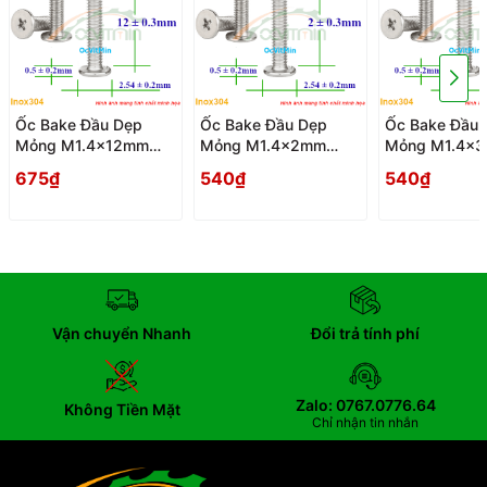
Ốc Bake Đầu Dẹp
Ốc Bake Đầu Dẹp
Ốc Bake Đầu 
Mỏng M1.4x12mm
Mỏng M1.4x2mm
Mỏng M1.4x
Inox304 - Oc PaKe
Inox304 - Oc PaKe
Inox304 - Oc
675₫
540₫
540₫
Dau Dep Mong
Dau Dep Mong
Dau Dep Mon
Vận chuyển Nhanh
Đổi trả tính phí
Zalo: 0767.0776.64
Không Tiền Mặt
Chỉ nhận tin nhắn