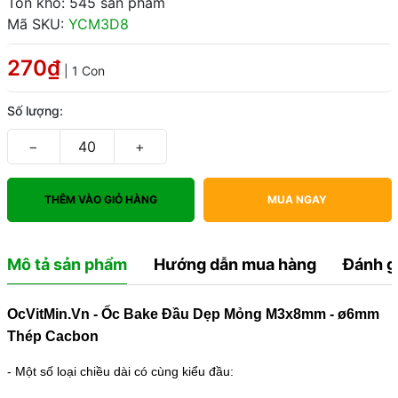
Tồn kho: 545 sản phẩm
Mã SKU:
YCM3D8
270₫
| 1 Con
Số lượng:
−
+
THÊM VÀO GIỎ HÀNG
MUA NGAY
Mô tả sản phẩm
Hướng dẫn mua hàng
Đánh g
OcVitMin.Vn - Ốc Bake Đầu Dẹp Mỏng M3x8mm - ø6mm
Thép Cacbon
- Một số loại chiều dài có cùng kiểu đầu: