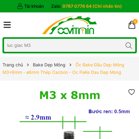
Tài khoản
Zalo:
0767 0776 64 (Chỉ nhắn tin)
0
Trang chủ
Bake Dẹp Mỏng
Ốc Bake Đầu Dẹp Mỏng
M3x8mm - ø6mm Thép Cacbon - Oc PaKe Dau Dep Mong