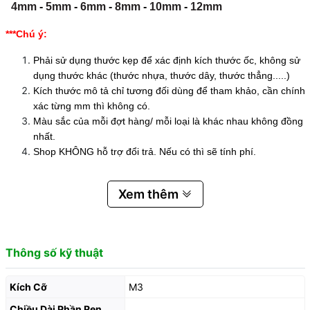
4mm
-
5mm
-
6mm
-
8mm
-
10mm
-
12mm
***Chú ý:
Phải sử dụng thước kẹp để xác định kích thước ốc, không sử
dụng thước khác (thước nhựa, thước dây, thước thẳng.....)
Kích thước mô tả chỉ tương đối dùng để tham khảo, cần chính
xác từng mm thì không có.
Màu sắc của mỗi đợt hàng/ mỗi loại là khác nhau không đồng
nhất.
Shop KHÔNG hỗ trợ đổi trả. Nếu có thì sẽ tính phí.
Xem thêm
Thông số kỹ thuật
Kích Cỡ
M3
Chiều Dài Phần Ren