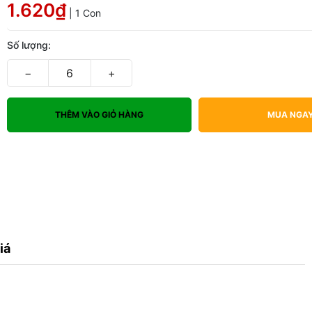
1.620₫
| 1 Con
Số lượng:
−
+
THÊM VÀO GIỎ HÀNG
MUA NGA
iá