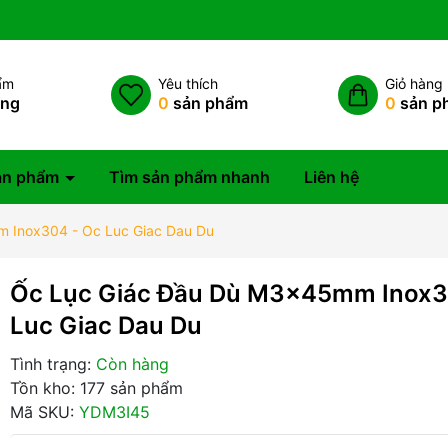
ẩm
Yêu thích
Giỏ hàng
àng
0
sản phẩm
0
sản p
ản phẩm
Tìm sản phẩm nhanh
Liên hệ
 Inox304 - Oc Luc Giac Dau Du
Ốc Lục Giác Đầu Dù M3x45mm Inox3
Luc Giac Dau Du
Tình trạng:
Còn hàng
Tồn kho: 177 sản phẩm
Mã SKU:
YDM3I45