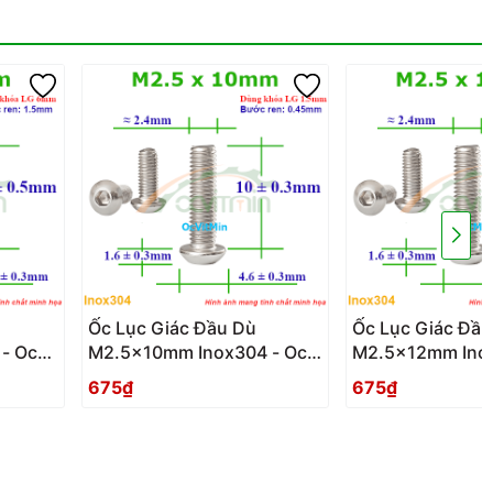
Ốc Lục Giác Đầu Dù
Ốc Lục Giác Đầu
- Oc
M2.5x10mm Inox304 - Oc
M2.5x12mm Inox
Luc Giac Dau Du
Luc Giac Dau Du
675₫
675₫