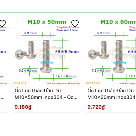
Ốc Lục Giác Đầu Dù
Ốc Lục Giác Đầu Dù
c
M10x50mm Inox304 - Oc
M10x60mm Inox304 
Luc Giac Dau Du
Luc Giac Dau Du
9.180₫
9.720₫