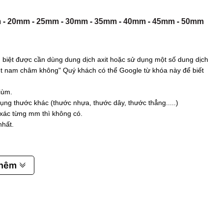
m
-
20mm
-
25mm
-
30mm
-
35mm
-
40mm
-
45mm
-
50mm
biệt được cần dùng dung dịch axit hoặc sử dụng một số dung dịch
 hút nam châm không" Quý khách có thể Google từ khóa này để biết
iùm.
ụng thước khác (thước nhựa, thước dây, thước thẳng.....)
 xác từng mm thì không có.
nhất.
thêm