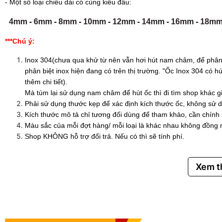
- Một số loại chiều dài có cùng kiểu đầu:
4mm
-
6mm
-
8mm
-
10mm
-
12mm
-
14mm
-
16mm
-
18m
***Chú ý:
Inox 304(chưa qua khử từ nên vẫn hơi hút nam châm, để phân 
phân biệt inox hiện đang có trên thị trường. "Ốc Inox 304 có
thêm chi tiết).
Mà túm lại sử dụng nam châm để hút ốc thì đi tìm shop khác g
Phải sử dụng thước kẹp để xác định kích thước ốc, không sử d
Kích thước mô tả chỉ tương đối dùng để tham khảo, cần chính
Màu sắc của mỗi đợt hàng/ mỗi loại là khác nhau không đồng 
Shop KHÔNG hỗ trợ đổi trả. Nếu có thì sẽ tính phí.
Xem 