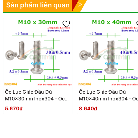
Sản phẩm liên quan
Ốc Lục Giác Đầu Dù
Ốc Lục Giác Đầu Dù
M10x30mm Inox304 - Oc
M10x40mm Inox304 - O
Luc Giac Dau Du
Luc Giac Dau Du
5.670₫
8.640₫