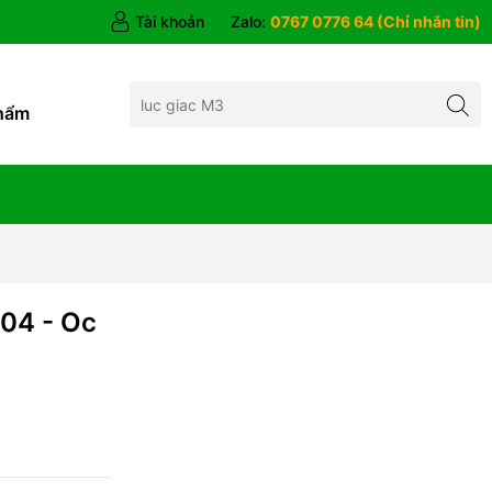
Tài khoản
Zalo:
0767 0776 64 (Chỉ nhắn tin)
hẩm
04 - Oc