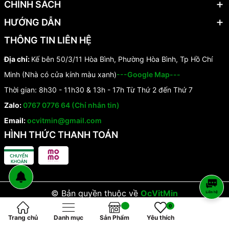
CHÍNH SÁCH
HƯỚNG DẪN
THÔNG TIN LIÊN HỆ
Địa chỉ:
Kế bên 50/3/11 Hòa Bình, Phường Hòa Bình, Tp Hồ Chí
Minh (Nhà có cửa kính màu xanh)
---Google Map---
Thời gian: 8h30 - 11h30 & 13h - 17h Từ Thứ 2 đến Thứ 7
Zalo:
0767 0776 64 (Chỉ nhắn tin)
Email:
ocvitmin@gmail.com
HÌNH THỨC THANH TOÁN
© Bản quyền thuộc về
OcVitMin
0
Trang chủ
Danh mục
Sản Phẩm
Yêu thích