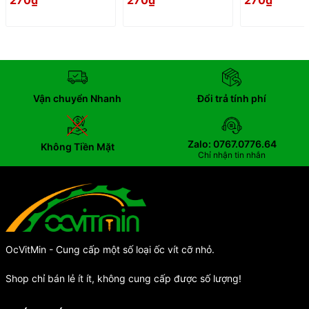
270₫
270₫
270₫
Vận chuyển Nhanh
Đổi trả tính phí
Zalo: 0767.0776.64
Không Tiền Mặt
Chỉ nhận tin nhắn
OcVitMin - Cung cấp một số loại ốc vít cỡ nhỏ.
Shop chỉ bán lẻ ít ít, không cung cấp được số lượng!