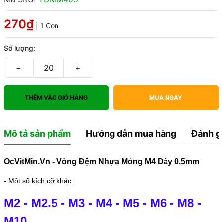
270₫
| 1 Con
Số lượng:
−
+
THÊM VÀO GIỎ HÀNG
MUA NGAY
Mô tả sản phẩm
Hướng dẫn mua hàng
Đánh g
OcVitMin.Vn - Vòng Đệm Nhựa Mỏng M4 Dày 0.5mm
- Một số kích cỡ khác:
M2
-
M2.5
-
M3
-
M4
-
M5
-
M6
-
M8
-
M10