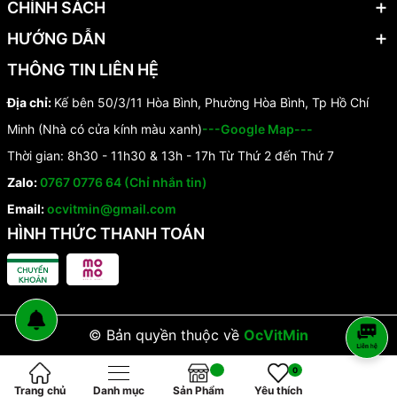
CHÍNH SÁCH
HƯỚNG DẪN
THÔNG TIN LIÊN HỆ
Địa chỉ:
Kế bên 50/3/11 Hòa Bình, Phường Hòa Bình, Tp Hồ Chí
Minh (Nhà có cửa kính màu xanh)
---Google Map---
Thời gian: 8h30 - 11h30 & 13h - 17h Từ Thứ 2 đến Thứ 7
Zalo:
0767 0776 64 (Chỉ nhắn tin)
Email:
ocvitmin@gmail.com
HÌNH THỨC THANH TOÁN
© Bản quyền thuộc về
OcVitMin
0
Trang chủ
Danh mục
Sản Phẩm
Yêu thích