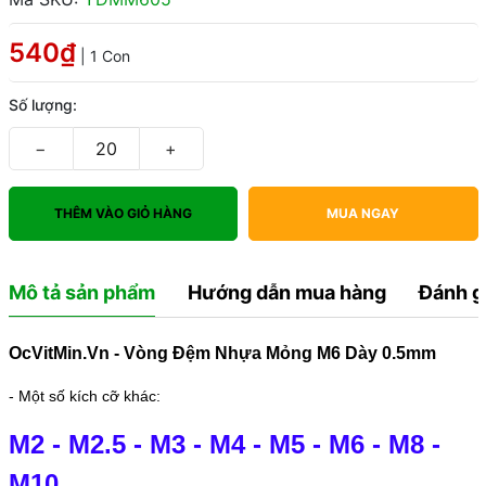
540₫
| 1 Con
Số lượng:
−
+
THÊM VÀO GIỎ HÀNG
MUA NGAY
Mô tả sản phẩm
Hướng dẫn mua hàng
Đánh g
OcVitMin.Vn - Vòng Đệm Nhựa Mỏng M6 Dày 0.5mm
- Một số kích cỡ khác:
M2
-
M2.5
-
M3
-
M4
-
M5
-
M6
-
M8
-
M10