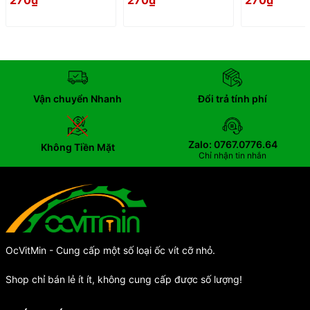
270₫
270₫
270₫
Vận chuyển Nhanh
Đổi trả tính phí
Zalo: 0767.0776.64
Không Tiền Mặt
Chỉ nhận tin nhắn
OcVitMin - Cung cấp một số loại ốc vít cỡ nhỏ.
Shop chỉ bán lẻ ít ít, không cung cấp được số lượng!