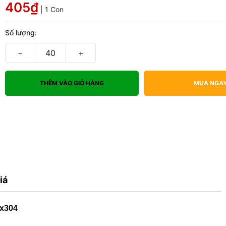
405₫
| 1 Con
Số lượng:
−
+
THÊM VÀO GIỎ HÀNG
MUA NGA
iá
ox304