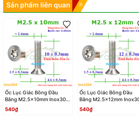
Sản phẩm liên quan
Ốc Lục Giác Bông Đầu
Ốc Lục Giác Bông Đầu
Bằng M2.5x10mm Inox304
Bằng M2.5x12mm Inox3
- Oc Luc Giac Bong Sao
- Oc Luc Giac Bong Sao
540₫
540₫
Dau Bang
Dau Bang