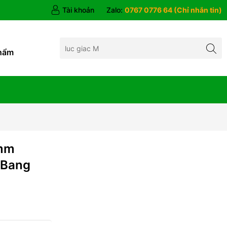
Tài khoản
Zalo:
0767 0776 64 (Chỉ nhắn tin)
hẩm
4mm
 Bang