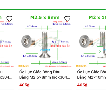
ầu
Ốc Lục Giác Bông Đầu
Ốc Lục Giác Bô
x304 -
Bằng M2.5x8mm Inox304 -
Bằng M2x10mm 
ao Dau
Oc Luc Giac Bong Sao Dau
Oc Luc Giac Bon
405₫
405₫
Bang
Bang