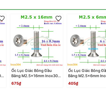
Ốc Lục Giác Bông Đầu
Ốc Lục Giác Bông Đ
04
Bằng M2.5x16mm Inox304
Bằng M2.5x6mm Ino
- Oc Luc Giac Bong Sao
Oc Luc Giac Bong S
675₫
405₫
Dau Bang
Bang