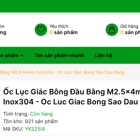
ẩm
Yêu thích
Giỏ hàng
àng
0
sản phẩm
0
sản p
ản phẩm
Tìm sản phẩm nhanh
Liên hệ
 Bằng M2.5x4mm Inox304 - Oc Luc Giac Bong Sao Dau Bang
Ốc Lục Giác Bông Đầu Bằng M2.5x
Inox304 - Oc Luc Giac Bong Sao Dau
Tình trạng:
Còn hàng
Tồn kho: 921 sản phẩm
Mã SKU:
YKS25I4