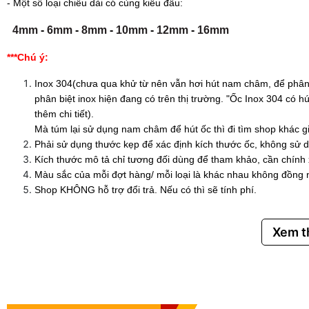
- Một số loại chiều dài có cùng kiểu đầu:
4mm
-
6mm
-
8mm
-
10mm
-
12mm
-
16mm
***Chú ý:
Inox 304(chưa qua khử từ nên vẫn hơi hút nam châm, để phân 
phân biệt inox hiện đang có trên thị trường. "Ốc Inox 304 có
thêm chi tiết).
Mà túm lại sử dụng nam châm để hút ốc thì đi tìm shop khác g
Phải sử dụng thước kẹp để xác định kích thước ốc, không sử d
Kích thước mô tả chỉ tương đối dùng để tham khảo, cần chính
Màu sắc của mỗi đợt hàng/ mỗi loại là khác nhau không đồng 
Shop KHÔNG hỗ trợ đổi trả. Nếu có thì sẽ tính phí.
Xem 