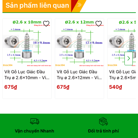
Sản phẩm liên quan
Vít Gỗ Lục Giác Đầu
Vít Gỗ Lục Giác Đầu
Vít Gỗ Lục Gi
Trụ ø 2.6x10mm - Vit
Trụ ø 2.6x12mm - Vit
Trụ ø 2.6x5mm
Go Dau Luc Giac Tru
Go Dau Luc Giac Tru
Go Dau Luc Gi
675₫
675₫
540₫
Vận chuyển Nhanh
Đổi trả tính phí