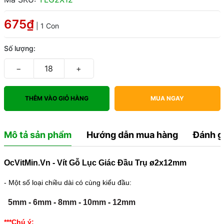
675₫
| 1 Con
Số lượng:
−
+
THÊM VÀO GIỎ HÀNG
MUA NGAY
Mô tả sản phẩm
Hướng dẫn mua hàng
Đánh g
OcVitMin.Vn - Vít Gỗ Lục Giác Đầu Trụ ø2x12mm
- Một số loại chiều dài có cùng kiểu đầu:
5mm
-
6mm
-
8mm
-
10mm
-
12mm
***Chú ý: