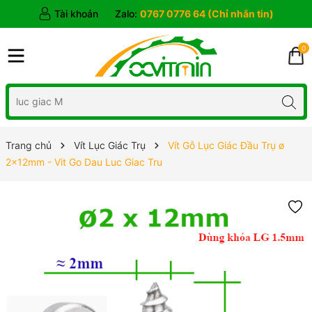
Tài khoản
Zalo:
0767 0776 64 (Chỉ nhắn tin)
0
Trang chủ
Vít Lục Giác Trụ
Vít Gỗ Lục Giác Đầu Trụ ø
2x12mm - Vit Go Dau Luc Giac Tru