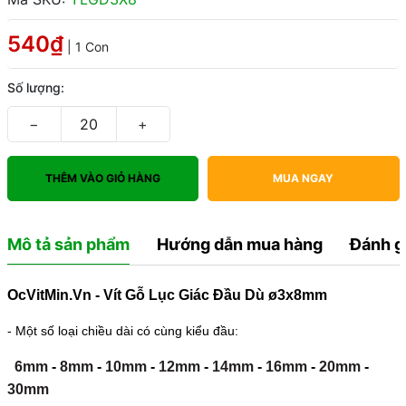
540₫
| 1 Con
Số lượng:
−
+
THÊM VÀO GIỎ HÀNG
MUA NGAY
Mô tả sản phẩm
Hướng dẫn mua hàng
Đánh g
OcVitMin.Vn - Vít Gỗ Lục Giác Đầu Dù ø3x8mm
- Một số loại chiều dài có cùng kiểu đầu:
6mm
-
8mm
-
10mm
-
12mm
-
14mm
-
16mm
-
20mm
-
30mm