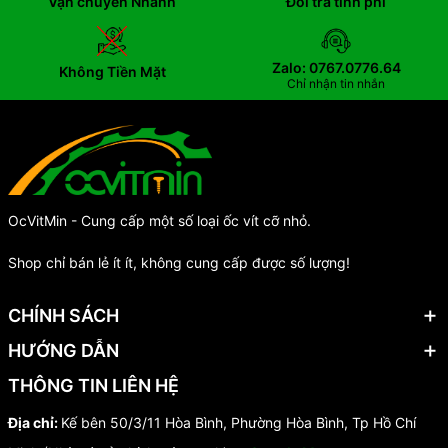
Vận chuyển Nhanh
Đổi trả tính phí
Zalo: 0767.0776.64
Không Tiền Mặt
Chỉ nhận tin nhắn
OcVitMin - Cung cấp một số loại ốc vít cỡ nhỏ.
Shop chỉ bán lẻ ít ít, không cung cấp được số lượng!
CHÍNH SÁCH
HƯỚNG DẪN
THÔNG TIN LIÊN HỆ
Địa chỉ:
Kế bên 50/3/11 Hòa Bình, Phường Hòa Bình, Tp Hồ Chí