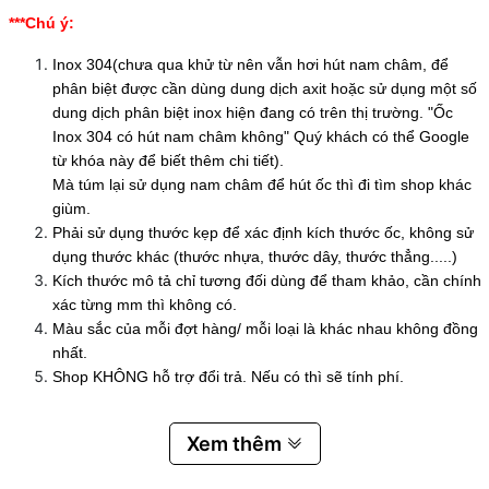
***Chú ý:
Inox 304(chưa qua khử từ nên vẫn hơi hút nam châm, để
phân biệt được cần dùng dung dịch axit hoặc sử dụng một số
dung dịch phân biệt inox hiện đang có trên thị trường. "Ốc
Inox 304 có hút nam châm không" Quý khách có thể Google
từ khóa này để biết thêm chi tiết).
Mà túm lại sử dụng nam châm để hút ốc thì đi tìm shop khác
giùm.
Phải sử dụng thước kẹp để xác định kích thước ốc, không sử
dụng thước khác (thước nhựa, thước dây, thước thẳng.....)
Kích thước mô tả chỉ tương đối dùng để tham khảo, cần chính
xác từng mm thì không có.
Màu sắc của mỗi đợt hàng/ mỗi loại là khác nhau không đồng
nhất.
Shop KHÔNG hỗ trợ đổi trả. Nếu có thì sẽ tính phí.
Xem thêm