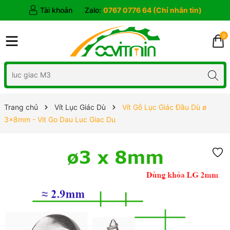
Tài khoản
Zalo:
0767 0776 64 (Chỉ nhắn tin)
0
Trang chủ
Vít Lục Giác Dù
Vít Gỗ Lục Giác Đầu Dù ø
3x8mm - Vit Go Dau Luc Giac Du