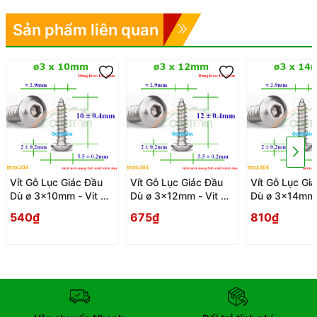
Sản phẩm liên quan
Vít Gỗ Lục Giác Đầu
Vít Gỗ Lục Giác Đầu
Vít Gỗ Lục Gi
Dù ø 3x10mm - Vit Go
Dù ø 3x12mm - Vit Go
Dù ø 3x14mm 
Dau Luc Giac Du
Dau Luc Giac Du
Dau Luc Giac 
540₫
675₫
810₫